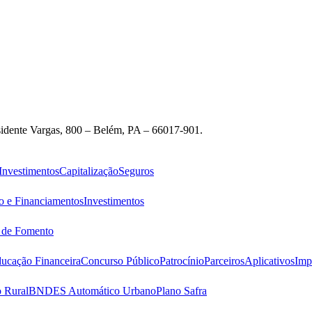
idente Vargas, 800 – Belém, PA – 66017-901.
Investimentos
Capitalização
Seguros
o e Financiamentos
Investimentos
s de Fomento
ucação Financeira
Concurso Público
Patrocínio
Parceiros
Aplicativos
Imp
 Rural
BNDES Automático Urbano
Plano Safra