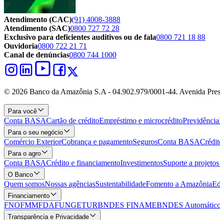
Atendimento (CAC)
(91) 4008-3888
Atendimento (SAC)
0800 727 72 28
Exclusivo para deficientes auditivos ou de fala
0800 721 18 88
Ouvidoria
0800 722 21 71
Canal de denúncias
0800 744 1000
© 2026 Banco da Amazônia S.A - 04.902.979/0001‐44. Avenida Pres
Para você
Conta BASA
Cartão de crédito
Empréstimo e microcrédito
Previdência
Para o seu negócio
Comércio Exterior
Cobrança e pagamento
Seguros
Conta BASA
Crédit
Para o agro
Conta BASA
Crédito e financiamento
Investimentos
Suporte a projeto
O Banco
Quem somos
Nossas agências
Sustentabilidade
Fomento a Amazônia
Ed
Financiamento
FNO
FMM
FDA
FUNGETUR
BNDES FINAME
BNDES Automático
Transparência e Privacidade