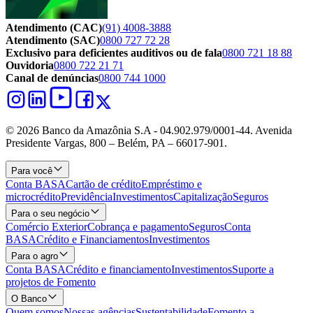
Atendimento (CAC)
(91) 4008-3888
Atendimento (SAC)
0800 727 72 28
Exclusivo para deficientes auditivos ou de fala
0800 721 18 88
Ouvidoria
0800 722 21 71
Canal de denúncias
0800 744 1000
© 2026 Banco da Amazônia S.A - 04.902.979/0001‐44. Avenida
Presidente Vargas, 800 – Belém, PA – 66017-901.
Para você
Conta BASA
Cartão de crédito
Empréstimo e
microcrédito
Previdência
Investimentos
Capitalização
Seguros
Para o seu negócio
Comércio Exterior
Cobrança e pagamento
Seguros
Conta
BASA
Crédito e Financiamentos
Investimentos
Para o agro
Conta BASA
Crédito e financiamento
Investimentos
Suporte a
projetos de Fomento
O Banco
Quem somos
Nossas agências
Sustentabilidade
Fomento a