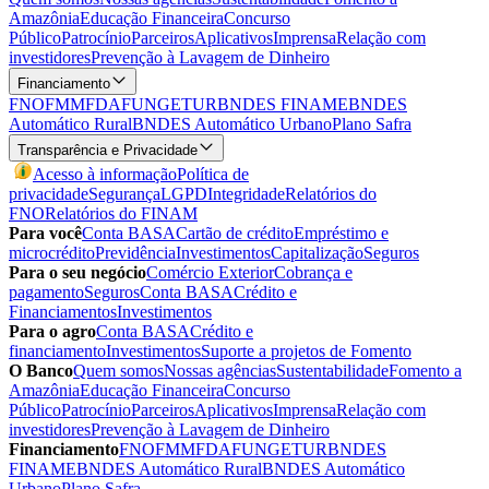
Amazônia
Educação Financeira
Concurso
Público
Patrocínio
Parceiros
Aplicativos
Imprensa
Relação com
investidores
Prevenção à Lavagem de Dinheiro
Financiamento
FNO
FMM
FDA
FUNGETUR
BNDES FINAME
BNDES
Automático Rural
BNDES Automático Urbano
Plano Safra
Transparência e Privacidade
Acesso à informação
Política de
privacidade
Segurança
LGPD
Integridade
Relatórios do
FNO
Relatórios do FINAM
Para você
Conta BASA
Cartão de crédito
Empréstimo e
microcrédito
Previdência
Investimentos
Capitalização
Seguros
Para o seu negócio
Comércio Exterior
Cobrança e
pagamento
Seguros
Conta BASA
Crédito e
Financiamentos
Investimentos
Para o agro
Conta BASA
Crédito e
financiamento
Investimentos
Suporte a projetos de Fomento
O Banco
Quem somos
Nossas agências
Sustentabilidade
Fomento a
Amazônia
Educação Financeira
Concurso
Público
Patrocínio
Parceiros
Aplicativos
Imprensa
Relação com
investidores
Prevenção à Lavagem de Dinheiro
Financiamento
FNO
FMM
FDA
FUNGETUR
BNDES
FINAME
BNDES Automático Rural
BNDES Automático
Urbano
Plano Safra