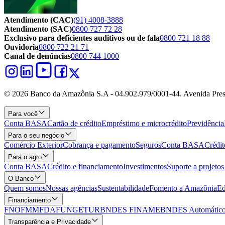
Atendimento (CAC)
(91) 4008-3888
Atendimento (SAC)
0800 727 72 28
Exclusivo para deficientes auditivos ou de fala
0800 721 18 88
Ouvidoria
0800 722 21 71
Canal de denúncias
0800 744 1000
© 2026 Banco da Amazônia S.A - 04.902.979/0001‐44. Avenida Pres
Para você
Conta BASA
Cartão de crédito
Empréstimo e microcrédito
Previdência
Para o seu negócio
Comércio Exterior
Cobrança e pagamento
Seguros
Conta BASA
Crédit
Para o agro
Conta BASA
Crédito e financiamento
Investimentos
Suporte a projeto
O Banco
Quem somos
Nossas agências
Sustentabilidade
Fomento a Amazônia
Ed
Financiamento
FNO
FMM
FDA
FUNGETUR
BNDES FINAME
BNDES Automático
Transparência e Privacidade