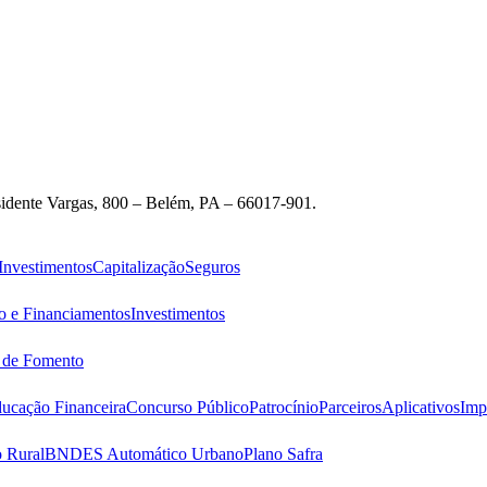
idente Vargas, 800 – Belém, PA – 66017-901.
Investimentos
Capitalização
Seguros
o e Financiamentos
Investimentos
s de Fomento
ucação Financeira
Concurso Público
Patrocínio
Parceiros
Aplicativos
Imp
 Rural
BNDES Automático Urbano
Plano Safra