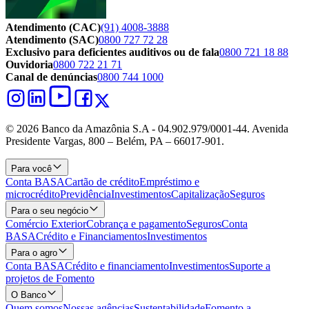
Atendimento (CAC)
(91) 4008-3888
Atendimento (SAC)
0800 727 72 28
Exclusivo para deficientes auditivos ou de fala
0800 721 18 88
Ouvidoria
0800 722 21 71
Canal de denúncias
0800 744 1000
© 2026 Banco da Amazônia S.A - 04.902.979/0001‐44. Avenida
Presidente Vargas, 800 – Belém, PA – 66017-901.
Para você
Conta BASA
Cartão de crédito
Empréstimo e
microcrédito
Previdência
Investimentos
Capitalização
Seguros
Para o seu negócio
Comércio Exterior
Cobrança e pagamento
Seguros
Conta
BASA
Crédito e Financiamentos
Investimentos
Para o agro
Conta BASA
Crédito e financiamento
Investimentos
Suporte a
projetos de Fomento
O Banco
Quem somos
Nossas agências
Sustentabilidade
Fomento a