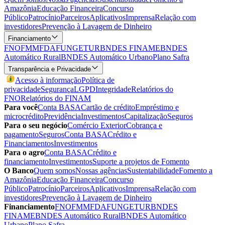
Amazônia
Educação Financeira
Concurso
Público
Patrocínio
Parceiros
Aplicativos
Imprensa
Relação com
investidores
Prevenção à Lavagem de Dinheiro
Financiamento
FNO
FMM
FDA
FUNGETUR
BNDES FINAME
BNDES
Automático Rural
BNDES Automático Urbano
Plano Safra
Transparência e Privacidade
Acesso à informação
Política de
privacidade
Segurança
LGPD
Integridade
Relatórios do
FNO
Relatórios do FINAM
Para você
Conta BASA
Cartão de crédito
Empréstimo e
microcrédito
Previdência
Investimentos
Capitalização
Seguros
Para o seu negócio
Comércio Exterior
Cobrança e
pagamento
Seguros
Conta BASA
Crédito e
Financiamentos
Investimentos
Para o agro
Conta BASA
Crédito e
financiamento
Investimentos
Suporte a projetos de Fomento
O Banco
Quem somos
Nossas agências
Sustentabilidade
Fomento a
Amazônia
Educação Financeira
Concurso
Público
Patrocínio
Parceiros
Aplicativos
Imprensa
Relação com
investidores
Prevenção à Lavagem de Dinheiro
Financiamento
FNO
FMM
FDA
FUNGETUR
BNDES
FINAME
BNDES Automático Rural
BNDES Automático
Urbano
Plano Safra