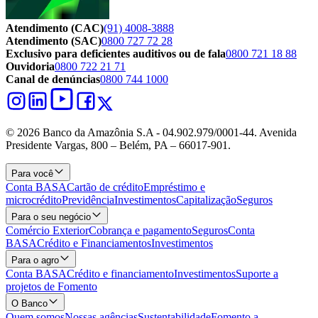
Atendimento (CAC)
(91) 4008-3888
Atendimento (SAC)
0800 727 72 28
Exclusivo para deficientes auditivos ou de fala
0800 721 18 88
Ouvidoria
0800 722 21 71
Canal de denúncias
0800 744 1000
© 2026 Banco da Amazônia S.A - 04.902.979/0001‐44. Avenida
Presidente Vargas, 800 – Belém, PA – 66017-901.
Para você
Conta BASA
Cartão de crédito
Empréstimo e
microcrédito
Previdência
Investimentos
Capitalização
Seguros
Para o seu negócio
Comércio Exterior
Cobrança e pagamento
Seguros
Conta
BASA
Crédito e Financiamentos
Investimentos
Para o agro
Conta BASA
Crédito e financiamento
Investimentos
Suporte a
projetos de Fomento
O Banco
Quem somos
Nossas agências
Sustentabilidade
Fomento a