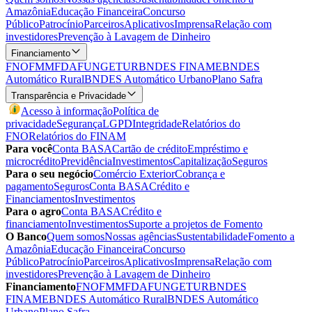
Amazônia
Educação Financeira
Concurso
Público
Patrocínio
Parceiros
Aplicativos
Imprensa
Relação com
investidores
Prevenção à Lavagem de Dinheiro
Financiamento
FNO
FMM
FDA
FUNGETUR
BNDES FINAME
BNDES
Automático Rural
BNDES Automático Urbano
Plano Safra
Transparência e Privacidade
Acesso à informação
Política de
privacidade
Segurança
LGPD
Integridade
Relatórios do
FNO
Relatórios do FINAM
Para você
Conta BASA
Cartão de crédito
Empréstimo e
microcrédito
Previdência
Investimentos
Capitalização
Seguros
Para o seu negócio
Comércio Exterior
Cobrança e
pagamento
Seguros
Conta BASA
Crédito e
Financiamentos
Investimentos
Para o agro
Conta BASA
Crédito e
financiamento
Investimentos
Suporte a projetos de Fomento
O Banco
Quem somos
Nossas agências
Sustentabilidade
Fomento a
Amazônia
Educação Financeira
Concurso
Público
Patrocínio
Parceiros
Aplicativos
Imprensa
Relação com
investidores
Prevenção à Lavagem de Dinheiro
Financiamento
FNO
FMM
FDA
FUNGETUR
BNDES
FINAME
BNDES Automático Rural
BNDES Automático
Urbano
Plano Safra