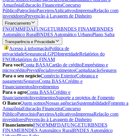
Amazônia
Educação Financeira
Concurso
Público
Patrocínio
Parceiros
Aplicativos
Imprensa
Relação com
investidores
Prevenção à Lavagem de Dinheiro
Financiamento
FNO
FMM
FDA
FUNGETUR
BNDES FINAME
BNDES
Automático Rural
BNDES Automático Urbano
Plano Safra
Transparência e Privacidade
Acesso à informação
Política de
privacidade
Segurança
LGPD
Integridade
Relatórios do
FNO
Relatórios do FINAM
Para você
Conta BASA
Cartão de crédito
Empréstimo e
microcrédito
Previdência
Investimentos
Capitalização
Seguros
Para o seu negócio
Comércio Exterior
Cobrança e
pagamento
Seguros
Conta BASA
Crédito e
Financiamentos
Investimentos
Para o agro
Conta BASA
Crédito e
financiamento
Investimentos
Suporte a projetos de Fomento
O Banco
Quem somos
Nossas agências
Sustentabilidade
Fomento a
Amazônia
Educação Financeira
Concurso
Público
Patrocínio
Parceiros
Aplicativos
Imprensa
Relação com
investidores
Prevenção à Lavagem de Dinheiro
Financiamento
FNO
FMM
FDA
FUNGETUR
BNDES
FINAME
BNDES Automático Rural
BNDES Automático
Urbano
Plano Safra