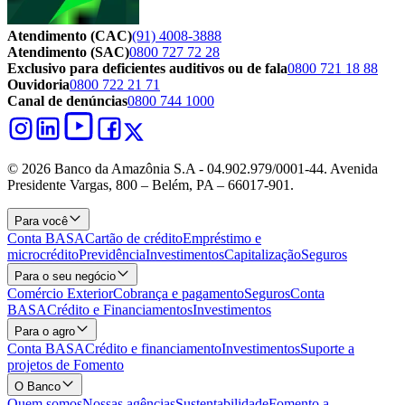
Atendimento (CAC)
(91) 4008-3888
Atendimento (SAC)
0800 727 72 28
Exclusivo para deficientes auditivos ou de fala
0800 721 18 88
Ouvidoria
0800 722 21 71
Canal de denúncias
0800 744 1000
© 2026 Banco da Amazônia S.A - 04.902.979/0001‐44. Avenida
Presidente Vargas, 800 – Belém, PA – 66017-901.
Para você
Conta BASA
Cartão de crédito
Empréstimo e
microcrédito
Previdência
Investimentos
Capitalização
Seguros
Para o seu negócio
Comércio Exterior
Cobrança e pagamento
Seguros
Conta
BASA
Crédito e Financiamentos
Investimentos
Para o agro
Conta BASA
Crédito e financiamento
Investimentos
Suporte a
projetos de Fomento
O Banco
Quem somos
Nossas agências
Sustentabilidade
Fomento a