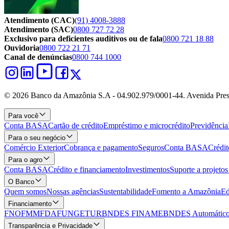
Atendimento (CAC)
(91) 4008-3888
Atendimento (SAC)
0800 727 72 28
Exclusivo para deficientes auditivos ou de fala
0800 721 18 88
Ouvidoria
0800 722 21 71
Canal de denúncias
0800 744 1000
© 2026 Banco da Amazônia S.A - 04.902.979/0001‐44. Avenida Pres
Para você
Conta BASA
Cartão de crédito
Empréstimo e microcrédito
Previdência
Para o seu negócio
Comércio Exterior
Cobrança e pagamento
Seguros
Conta BASA
Crédit
Para o agro
Conta BASA
Crédito e financiamento
Investimentos
Suporte a projeto
O Banco
Quem somos
Nossas agências
Sustentabilidade
Fomento a Amazônia
Ed
Financiamento
FNO
FMM
FDA
FUNGETUR
BNDES FINAME
BNDES Automático
Transparência e Privacidade