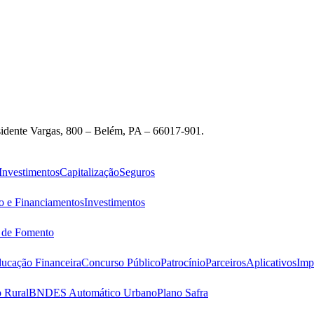
idente Vargas, 800 – Belém, PA – 66017-901.
Investimentos
Capitalização
Seguros
o e Financiamentos
Investimentos
s de Fomento
ucação Financeira
Concurso Público
Patrocínio
Parceiros
Aplicativos
Imp
 Rural
BNDES Automático Urbano
Plano Safra