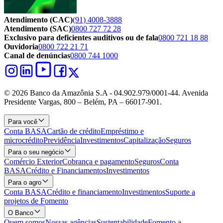
Atendimento (CAC)
(91) 4008-3888
Atendimento (SAC)
0800 727 72 28
Exclusivo para deficientes auditivos ou de fala
0800 721 18 88
Ouvidoria
0800 722 21 71
Canal de denúncias
0800 744 1000
© 2026 Banco da Amazônia S.A - 04.902.979/0001‐44. Avenida
Presidente Vargas, 800 – Belém, PA – 66017-901.
Para você
Conta BASA
Cartão de crédito
Empréstimo e
microcrédito
Previdência
Investimentos
Capitalização
Seguros
Para o seu negócio
Comércio Exterior
Cobrança e pagamento
Seguros
Conta
BASA
Crédito e Financiamentos
Investimentos
Para o agro
Conta BASA
Crédito e financiamento
Investimentos
Suporte a
projetos de Fomento
O Banco
Quem somos
Nossas agências
Sustentabilidade
Fomento a