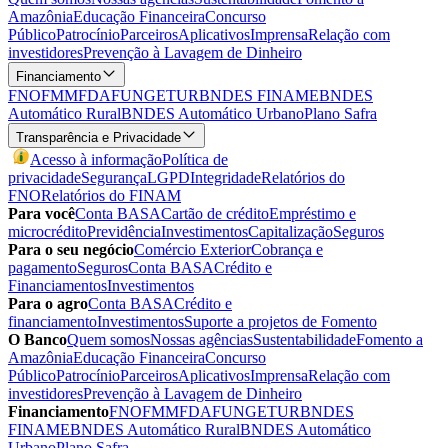
Amazônia
Educação Financeira
Concurso
Público
Patrocínio
Parceiros
Aplicativos
Imprensa
Relação com
investidores
Prevenção à Lavagem de Dinheiro
Financiamento
FNO
FMM
FDA
FUNGETUR
BNDES FINAME
BNDES
Automático Rural
BNDES Automático Urbano
Plano Safra
Transparência e Privacidade
Acesso à informação
Política de
privacidade
Segurança
LGPD
Integridade
Relatórios do
FNO
Relatórios do FINAM
Para você
Conta BASA
Cartão de crédito
Empréstimo e
microcrédito
Previdência
Investimentos
Capitalização
Seguros
Para o seu negócio
Comércio Exterior
Cobrança e
pagamento
Seguros
Conta BASA
Crédito e
Financiamentos
Investimentos
Para o agro
Conta BASA
Crédito e
financiamento
Investimentos
Suporte a projetos de Fomento
O Banco
Quem somos
Nossas agências
Sustentabilidade
Fomento a
Amazônia
Educação Financeira
Concurso
Público
Patrocínio
Parceiros
Aplicativos
Imprensa
Relação com
investidores
Prevenção à Lavagem de Dinheiro
Financiamento
FNO
FMM
FDA
FUNGETUR
BNDES
FINAME
BNDES Automático Rural
BNDES Automático
Urbano
Plano Safra