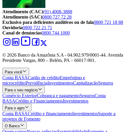
Atendimento (CAC)
(91) 4008-3888
Atendimento (SAC)
0800 727 72 28
Exclusivo para deficientes auditivos ou de fala
0800 721 18 88
Ouvidoria
0800 722 21 71
Canal de denúncias
0800 744 1000
© 2026 Banco da Amazônia S.A - 04.902.979/0001‐44. Avenida
Presidente Vargas, 800 – Belém, PA – 66017-901.
Para você
Conta BASA
Cartão de crédito
Empréstimo e
microcrédito
Previdência
Investimentos
Capitalização
Seguros
Para o seu negócio
Comércio Exterior
Cobrança e pagamento
Seguros
Conta
BASA
Crédito e Financiamentos
Investimentos
Para o agro
Conta BASA
Crédito e financiamento
Investimentos
Suporte a
projetos de Fomento
O Banco
Quem somos
Nossas agências
Sustentabilidade
Fomento a