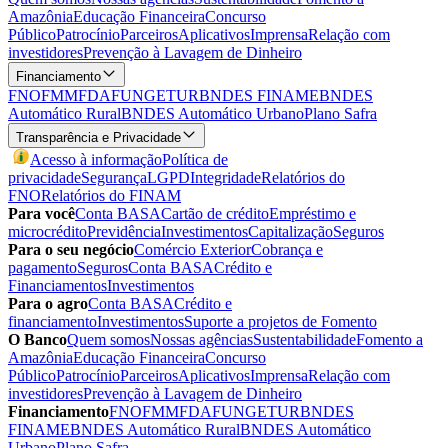
Amazônia
Educação Financeira
Concurso
Público
Patrocínio
Parceiros
Aplicativos
Imprensa
Relação com
investidores
Prevenção à Lavagem de Dinheiro
Financiamento
FNO
FMM
FDA
FUNGETUR
BNDES FINAME
BNDES
Automático Rural
BNDES Automático Urbano
Plano Safra
Transparência e Privacidade
Acesso à informação
Política de
privacidade
Segurança
LGPD
Integridade
Relatórios do
FNO
Relatórios do FINAM
Para você
Conta BASA
Cartão de crédito
Empréstimo e
microcrédito
Previdência
Investimentos
Capitalização
Seguros
Para o seu negócio
Comércio Exterior
Cobrança e
pagamento
Seguros
Conta BASA
Crédito e
Financiamentos
Investimentos
Para o agro
Conta BASA
Crédito e
financiamento
Investimentos
Suporte a projetos de Fomento
O Banco
Quem somos
Nossas agências
Sustentabilidade
Fomento a
Amazônia
Educação Financeira
Concurso
Público
Patrocínio
Parceiros
Aplicativos
Imprensa
Relação com
investidores
Prevenção à Lavagem de Dinheiro
Financiamento
FNO
FMM
FDA
FUNGETUR
BNDES
FINAME
BNDES Automático Rural
BNDES Automático
Urbano
Plano Safra