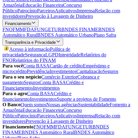
Amazônia
Educação Financeira
Concurso
Público
Patrocínio
Parceiros
Aplicativos
Imprensa
Relação com
investidores
Prevenção à Lavagem de Dinheiro
Financiamento
FNO
FMM
FDA
FUNGETUR
BNDES FINAME
BNDES
Automático Rural
BNDES Automático Urbano
Plano Safra
Transparência e Privacidade
Acesso à informação
Política de
privacidade
Segurança
LGPD
Integridade
Relatórios do
FNO
Relatórios do FINAM
Para você
Conta BASA
Cartão de crédito
Empréstimo e
microcrédito
Previdência
Investimentos
Capitalização
Seguros
Para o seu negócio
Comércio Exterior
Cobrança e
pagamento
Seguros
Conta BASA
Crédito e
Financiamentos
Investimentos
Para o agro
Conta BASA
Crédito e
financiamento
Investimentos
Suporte a projetos de Fomento
O Banco
Quem somos
Nossas agências
Sustentabilidade
Fomento a
Amazônia
Educação Financeira
Concurso
Público
Patrocínio
Parceiros
Aplicativos
Imprensa
Relação com
investidores
Prevenção à Lavagem de Dinheiro
Financiamento
FNO
FMM
FDA
FUNGETUR
BNDES
FINAME
BNDES Automático Rural
BNDES Automático
Urbano
Plano Safra