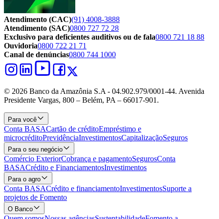
Atendimento (CAC)
(91) 4008-3888
Atendimento (SAC)
0800 727 72 28
Exclusivo para deficientes auditivos ou de fala
0800 721 18 88
Ouvidoria
0800 722 21 71
Canal de denúncias
0800 744 1000
© 2026 Banco da Amazônia S.A - 04.902.979/0001‐44. Avenida
Presidente Vargas, 800 – Belém, PA – 66017-901.
Para você
Conta BASA
Cartão de crédito
Empréstimo e
microcrédito
Previdência
Investimentos
Capitalização
Seguros
Para o seu negócio
Comércio Exterior
Cobrança e pagamento
Seguros
Conta
BASA
Crédito e Financiamentos
Investimentos
Para o agro
Conta BASA
Crédito e financiamento
Investimentos
Suporte a
projetos de Fomento
O Banco
Quem somos
Nossas agências
Sustentabilidade
Fomento a