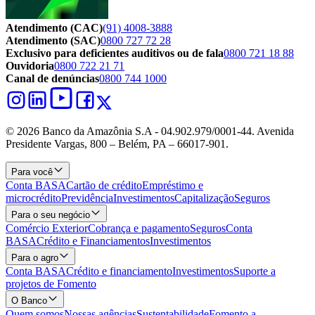
Atendimento (CAC)
(91) 4008-3888
Atendimento (SAC)
0800 727 72 28
Exclusivo para deficientes auditivos ou de fala
0800 721 18 88
Ouvidoria
0800 722 21 71
Canal de denúncias
0800 744 1000
© 2026 Banco da Amazônia S.A - 04.902.979/0001‐44. Avenida
Presidente Vargas, 800 – Belém, PA – 66017-901.
Para você
Conta BASA
Cartão de crédito
Empréstimo e
microcrédito
Previdência
Investimentos
Capitalização
Seguros
Para o seu negócio
Comércio Exterior
Cobrança e pagamento
Seguros
Conta
BASA
Crédito e Financiamentos
Investimentos
Para o agro
Conta BASA
Crédito e financiamento
Investimentos
Suporte a
projetos de Fomento
O Banco
Quem somos
Nossas agências
Sustentabilidade
Fomento a