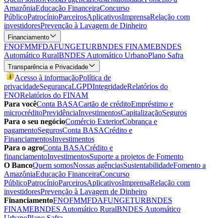
Amazônia
Educação Financeira
Concurso
Público
Patrocínio
Parceiros
Aplicativos
Imprensa
Relação com
investidores
Prevenção à Lavagem de Dinheiro
Financiamento
FNO
FMM
FDA
FUNGETUR
BNDES FINAME
BNDES
Automático Rural
BNDES Automático Urbano
Plano Safra
Transparência e Privacidade
Acesso à informação
Política de
privacidade
Segurança
LGPD
Integridade
Relatórios do
FNO
Relatórios do FINAM
Para você
Conta BASA
Cartão de crédito
Empréstimo e
microcrédito
Previdência
Investimentos
Capitalização
Seguros
Para o seu negócio
Comércio Exterior
Cobrança e
pagamento
Seguros
Conta BASA
Crédito e
Financiamentos
Investimentos
Para o agro
Conta BASA
Crédito e
financiamento
Investimentos
Suporte a projetos de Fomento
O Banco
Quem somos
Nossas agências
Sustentabilidade
Fomento a
Amazônia
Educação Financeira
Concurso
Público
Patrocínio
Parceiros
Aplicativos
Imprensa
Relação com
investidores
Prevenção à Lavagem de Dinheiro
Financiamento
FNO
FMM
FDA
FUNGETUR
BNDES
FINAME
BNDES Automático Rural
BNDES Automático
Urbano
Plano Safra