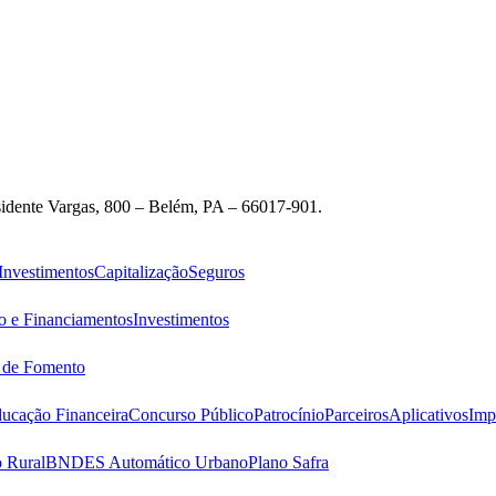
idente Vargas, 800 – Belém, PA – 66017-901.
Investimentos
Capitalização
Seguros
o e Financiamentos
Investimentos
s de Fomento
ucação Financeira
Concurso Público
Patrocínio
Parceiros
Aplicativos
Imp
 Rural
BNDES Automático Urbano
Plano Safra