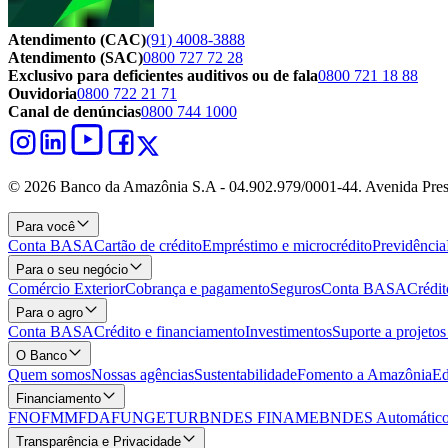
Atendimento (CAC)
(91) 4008-3888
Atendimento (SAC)
0800 727 72 28
Exclusivo para deficientes auditivos ou de fala
0800 721 18 88
Ouvidoria
0800 722 21 71
Canal de denúncias
0800 744 1000
© 2026 Banco da Amazônia S.A - 04.902.979/0001‐44. Avenida Pres
Para você
Conta BASA
Cartão de crédito
Empréstimo e microcrédito
Previdência
Para o seu negócio
Comércio Exterior
Cobrança e pagamento
Seguros
Conta BASA
Crédit
Para o agro
Conta BASA
Crédito e financiamento
Investimentos
Suporte a projeto
O Banco
Quem somos
Nossas agências
Sustentabilidade
Fomento a Amazônia
Ed
Financiamento
FNO
FMM
FDA
FUNGETUR
BNDES FINAME
BNDES Automático
Transparência e Privacidade