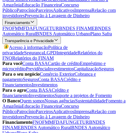
Amazônia
Educação Financeira
Concurso
Público
Patrocínio
Parceiros
Aplicativos
Imprensa
Relação com
investidores
Prevenção à Lavagem de Dinheiro
Financiamento
FNO
FMM
FDA
FUNGETUR
BNDES FINAME
BNDES
Automático Rural
BNDES Automático Urbano
Plano Safra
Transparência e Privacidade
Acesso à informação
Política de
privacidade
Segurança
LGPD
Integridade
Relatórios do
FNO
Relatórios do FINAM
Para você
Conta BASA
Cartão de crédito
Empréstimo e
microcrédito
Previdência
Investimentos
Capitalização
Seguros
Para o seu negócio
Comércio Exterior
Cobrança e
pagamento
Seguros
Conta BASA
Crédito e
Financiamentos
Investimentos
Para o agro
Conta BASA
Crédito e
financiamento
Investimentos
Suporte a projetos de Fomento
O Banco
Quem somos
Nossas agências
Sustentabilidade
Fomento a
Amazônia
Educação Financeira
Concurso
Público
Patrocínio
Parceiros
Aplicativos
Imprensa
Relação com
investidores
Prevenção à Lavagem de Dinheiro
Financiamento
FNO
FMM
FDA
FUNGETUR
BNDES
FINAME
BNDES Automático Rural
BNDES Automático
Urbano
Plano Safra