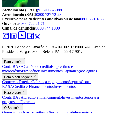
Atendimento (CAC)
(91) 4008-3888
Atendimento (SAC)
0800 727 72 28
Exclusivo para deficientes auditivos ou de fala
0800 721 18 88
Ouvidoria
0800 722 21 71
Canal de denúncias
0800 744 1000
© 2026 Banco da Amazônia S.A - 04.902.979/0001‐44. Avenida
Presidente Vargas, 800 – Belém, PA – 66017-901.
Para você
Conta BASA
Cartão de crédito
Empréstimo e
microcrédito
Previdência
Investimentos
Capitalização
Seguros
Para o seu negócio
Comércio Exterior
Cobrança e pagamento
Seguros
Conta
BASA
Crédito e Financiamentos
Investimentos
Para o agro
Conta BASA
Crédito e financiamento
Investimentos
Suporte a
projetos de Fomento
O Banco
Quem somos
Nossas agências
Sustentabilidade
Fomento a