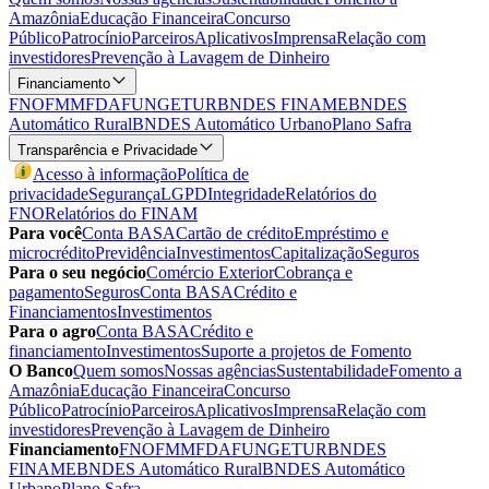
Amazônia
Educação Financeira
Concurso
Público
Patrocínio
Parceiros
Aplicativos
Imprensa
Relação com
investidores
Prevenção à Lavagem de Dinheiro
Financiamento
FNO
FMM
FDA
FUNGETUR
BNDES FINAME
BNDES
Automático Rural
BNDES Automático Urbano
Plano Safra
Transparência e Privacidade
Acesso à informação
Política de
privacidade
Segurança
LGPD
Integridade
Relatórios do
FNO
Relatórios do FINAM
Para você
Conta BASA
Cartão de crédito
Empréstimo e
microcrédito
Previdência
Investimentos
Capitalização
Seguros
Para o seu negócio
Comércio Exterior
Cobrança e
pagamento
Seguros
Conta BASA
Crédito e
Financiamentos
Investimentos
Para o agro
Conta BASA
Crédito e
financiamento
Investimentos
Suporte a projetos de Fomento
O Banco
Quem somos
Nossas agências
Sustentabilidade
Fomento a
Amazônia
Educação Financeira
Concurso
Público
Patrocínio
Parceiros
Aplicativos
Imprensa
Relação com
investidores
Prevenção à Lavagem de Dinheiro
Financiamento
FNO
FMM
FDA
FUNGETUR
BNDES
FINAME
BNDES Automático Rural
BNDES Automático
Urbano
Plano Safra