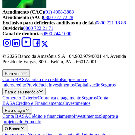
Atendimento (CAC)
(91) 4008-3888
Atendimento (SAC)
0800 727 72 28
Exclusivo para deficientes auditivos ou de fala
0800 721 18 88
Ouvidoria
0800 722 21 71
Canal de denúncias
0800 744 1000
© 2026 Banco da Amazônia S.A - 04.902.979/0001‐44. Avenida
Presidente Vargas, 800 – Belém, PA – 66017-901.
Para você
Conta BASA
Cartão de crédito
Empréstimo e
microcrédito
Previdência
Investimentos
Capitalização
Seguros
Para o seu negócio
Comércio Exterior
Cobrança e pagamento
Seguros
Conta
BASA
Crédito e Financiamentos
Investimentos
Para o agro
Conta BASA
Crédito e financiamento
Investimentos
Suporte a
projetos de Fomento
O Banco
Quem somos
Nossas agências
Sustentabilidade
Fomento a