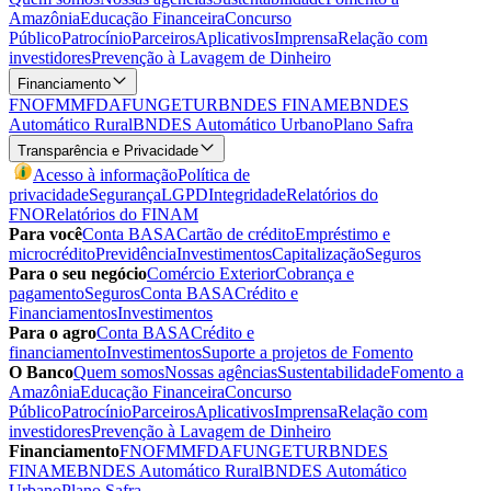
Amazônia
Educação Financeira
Concurso
Público
Patrocínio
Parceiros
Aplicativos
Imprensa
Relação com
investidores
Prevenção à Lavagem de Dinheiro
Financiamento
FNO
FMM
FDA
FUNGETUR
BNDES FINAME
BNDES
Automático Rural
BNDES Automático Urbano
Plano Safra
Transparência e Privacidade
Acesso à informação
Política de
privacidade
Segurança
LGPD
Integridade
Relatórios do
FNO
Relatórios do FINAM
Para você
Conta BASA
Cartão de crédito
Empréstimo e
microcrédito
Previdência
Investimentos
Capitalização
Seguros
Para o seu negócio
Comércio Exterior
Cobrança e
pagamento
Seguros
Conta BASA
Crédito e
Financiamentos
Investimentos
Para o agro
Conta BASA
Crédito e
financiamento
Investimentos
Suporte a projetos de Fomento
O Banco
Quem somos
Nossas agências
Sustentabilidade
Fomento a
Amazônia
Educação Financeira
Concurso
Público
Patrocínio
Parceiros
Aplicativos
Imprensa
Relação com
investidores
Prevenção à Lavagem de Dinheiro
Financiamento
FNO
FMM
FDA
FUNGETUR
BNDES
FINAME
BNDES Automático Rural
BNDES Automático
Urbano
Plano Safra