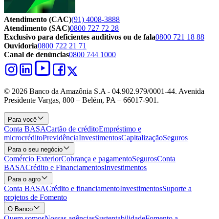
Atendimento (CAC)
(91) 4008-3888
Atendimento (SAC)
0800 727 72 28
Exclusivo para deficientes auditivos ou de fala
0800 721 18 88
Ouvidoria
0800 722 21 71
Canal de denúncias
0800 744 1000
© 2026 Banco da Amazônia S.A - 04.902.979/0001‐44. Avenida
Presidente Vargas, 800 – Belém, PA – 66017-901.
Para você
Conta BASA
Cartão de crédito
Empréstimo e
microcrédito
Previdência
Investimentos
Capitalização
Seguros
Para o seu negócio
Comércio Exterior
Cobrança e pagamento
Seguros
Conta
BASA
Crédito e Financiamentos
Investimentos
Para o agro
Conta BASA
Crédito e financiamento
Investimentos
Suporte a
projetos de Fomento
O Banco
Quem somos
Nossas agências
Sustentabilidade
Fomento a