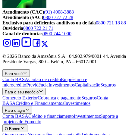
Atendimento (CAC)
(91) 4008-3888
Atendimento (SAC)
0800 727 72 28
Exclusivo para deficientes auditivos ou de fala
0800 721 18 88
Ouvidoria
0800 722 21 71
Canal de denúncias
0800 744 1000
© 2026 Banco da Amazônia S.A - 04.902.979/0001‐44. Avenida
Presidente Vargas, 800 – Belém, PA – 66017-901.
Para você
Conta BASA
Cartão de crédito
Empréstimo e
microcrédito
Previdência
Investimentos
Capitalização
Seguros
Para o seu negócio
Comércio Exterior
Cobrança e pagamento
Seguros
Conta
BASA
Crédito e Financiamentos
Investimentos
Para o agro
Conta BASA
Crédito e financiamento
Investimentos
Suporte a
projetos de Fomento
O Banco
Quem somos
Nossas agências
Sustentabilidade
Fomento a