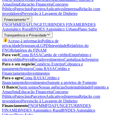
Amazônia
Educação Financeira
Concurso
Público
Patrocínio
Parceiros
Aplicativos
Imprensa
Relação com
investidores
Prevenção à Lavagem de Dinheiro
Financiamento
FNO
FMM
FDA
FUNGETUR
BNDES FINAME
BNDES
Automático Rural
BNDES Automático Urbano
Plano Safra
Transparência e Privacidade
Acesso à informação
Política de
privacidade
Segurança
LGPD
Integridade
Relatórios do
FNO
Relatórios do FINAM
Para você
Conta BASA
Cartão de crédito
Empréstimo e
microcrédito
Previdência
Investimentos
Capitalização
Seguros
Para o seu negócio
Comércio Exterior
Cobrança e
pagamento
Seguros
Conta BASA
Crédito e
Financiamentos
Investimentos
Para o agro
Conta BASA
Crédito e
financiamento
Investimentos
Suporte a projetos de Fomento
O Banco
Quem somos
Nossas agências
Sustentabilidade
Fomento a
Amazônia
Educação Financeira
Concurso
Público
Patrocínio
Parceiros
Aplicativos
Imprensa
Relação com
investidores
Prevenção à Lavagem de Dinheiro
Financiamento
FNO
FMM
FDA
FUNGETUR
BNDES
FINAME
BNDES Automático Rural
BNDES Automático
Urbano
Plano Safra