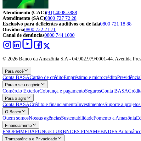
Atendimento (CAC)
(91) 4008-3888
Atendimento (SAC)
0800 727 72 28
Exclusivo para deficientes auditivos ou de fala
0800 721 18 88
Ouvidoria
0800 722 21 71
Canal de denúncias
0800 744 1000
© 2026 Banco da Amazônia S.A - 04.902.979/0001‐44. Avenida Pres
Para você
Conta BASA
Cartão de crédito
Empréstimo e microcrédito
Previdência
Para o seu negócio
Comércio Exterior
Cobrança e pagamento
Seguros
Conta BASA
Crédit
Para o agro
Conta BASA
Crédito e financiamento
Investimentos
Suporte a projeto
O Banco
Quem somos
Nossas agências
Sustentabilidade
Fomento a Amazônia
Ed
Financiamento
FNO
FMM
FDA
FUNGETUR
BNDES FINAME
BNDES Automático
Transparência e Privacidade