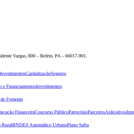
idente Vargas, 800 – Belém, PA – 66017-901.
Investimentos
Capitalização
Seguros
o e Financiamentos
Investimentos
s de Fomento
ucação Financeira
Concurso Público
Patrocínio
Parceiros
Aplicativos
Imp
 Rural
BNDES Automático Urbano
Plano Safra