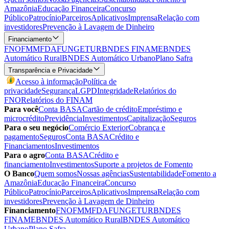
Amazônia
Educação Financeira
Concurso
Público
Patrocínio
Parceiros
Aplicativos
Imprensa
Relação com
investidores
Prevenção à Lavagem de Dinheiro
Financiamento
FNO
FMM
FDA
FUNGETUR
BNDES FINAME
BNDES
Automático Rural
BNDES Automático Urbano
Plano Safra
Transparência e Privacidade
Acesso à informação
Política de
privacidade
Segurança
LGPD
Integridade
Relatórios do
FNO
Relatórios do FINAM
Para você
Conta BASA
Cartão de crédito
Empréstimo e
microcrédito
Previdência
Investimentos
Capitalização
Seguros
Para o seu negócio
Comércio Exterior
Cobrança e
pagamento
Seguros
Conta BASA
Crédito e
Financiamentos
Investimentos
Para o agro
Conta BASA
Crédito e
financiamento
Investimentos
Suporte a projetos de Fomento
O Banco
Quem somos
Nossas agências
Sustentabilidade
Fomento a
Amazônia
Educação Financeira
Concurso
Público
Patrocínio
Parceiros
Aplicativos
Imprensa
Relação com
investidores
Prevenção à Lavagem de Dinheiro
Financiamento
FNO
FMM
FDA
FUNGETUR
BNDES
FINAME
BNDES Automático Rural
BNDES Automático
Urbano
Plano Safra