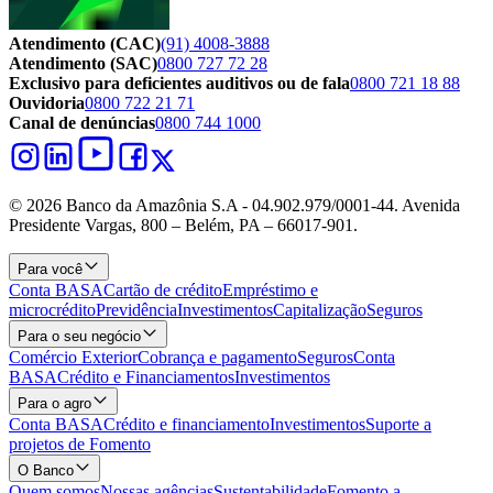
Atendimento (CAC)
(91) 4008-3888
Atendimento (SAC)
0800 727 72 28
Exclusivo para deficientes auditivos ou de fala
0800 721 18 88
Ouvidoria
0800 722 21 71
Canal de denúncias
0800 744 1000
© 2026 Banco da Amazônia S.A - 04.902.979/0001‐44. Avenida
Presidente Vargas, 800 – Belém, PA – 66017-901.
Para você
Conta BASA
Cartão de crédito
Empréstimo e
microcrédito
Previdência
Investimentos
Capitalização
Seguros
Para o seu negócio
Comércio Exterior
Cobrança e pagamento
Seguros
Conta
BASA
Crédito e Financiamentos
Investimentos
Para o agro
Conta BASA
Crédito e financiamento
Investimentos
Suporte a
projetos de Fomento
O Banco
Quem somos
Nossas agências
Sustentabilidade
Fomento a