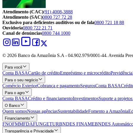
Atendimento (CAC)
(91) 4008-3888
Atendimento (SAC)
0800 727 72 28
Exclusivo para deficientes auditivos ou de fala
0800 721 18 88
Ouvidoria
0800 722 21 71
Canal de denúncias
0800 744 1000
© 2026 Banco da Amazônia S.A - 04.902.979/0001‐44. Avenida Pres
Para você
Conta BASA
Cartão de crédito
Empréstimo e microcrédito
Previdência
Para o seu negócio
Comércio Exterior
Cobrança e pagamento
Seguros
Conta BASA
Crédit
Para o agro
Conta BASA
Crédito e financiamento
Investimentos
Suporte a projeto
O Banco
Quem somos
Nossas agências
Sustentabilidade
Fomento a Amazônia
Ed
Financiamento
FNO
FMM
FDA
FUNGETUR
BNDES FINAME
BNDES Automático
Transparência e Privacidade