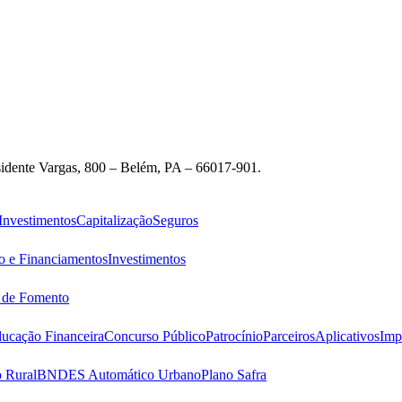
idente Vargas, 800 – Belém, PA – 66017-901.
Investimentos
Capitalização
Seguros
o e Financiamentos
Investimentos
s de Fomento
ucação Financeira
Concurso Público
Patrocínio
Parceiros
Aplicativos
Imp
 Rural
BNDES Automático Urbano
Plano Safra