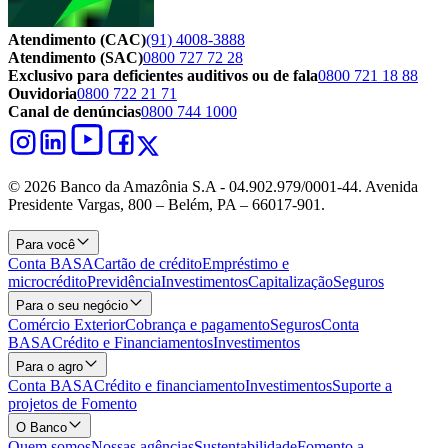
Atendimento (CAC)
(91) 4008-3888
Atendimento (SAC)
0800 727 72 28
Exclusivo para deficientes auditivos ou de fala
0800 721 18 88
Ouvidoria
0800 722 21 71
Canal de denúncias
0800 744 1000
© 2026 Banco da Amazônia S.A - 04.902.979/0001‐44. Avenida
Presidente Vargas, 800 – Belém, PA – 66017-901.
Para você
Conta BASA
Cartão de crédito
Empréstimo e
microcrédito
Previdência
Investimentos
Capitalização
Seguros
Para o seu negócio
Comércio Exterior
Cobrança e pagamento
Seguros
Conta
BASA
Crédito e Financiamentos
Investimentos
Para o agro
Conta BASA
Crédito e financiamento
Investimentos
Suporte a
projetos de Fomento
O Banco
Quem somos
Nossas agências
Sustentabilidade
Fomento a