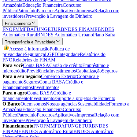
Amazônia
Educação Financeira
Concurso
Público
Patrocínio
Parceiros
Aplicativos
Imprensa
Relação com
investidores
Prevenção à Lavagem de Dinheiro
Financiamento
FNO
FMM
FDA
FUNGETUR
BNDES FINAME
BNDES
Automático Rural
BNDES Automático Urbano
Plano Safra
Transparência e Privacidade
Acesso à informação
Política de
privacidade
Segurança
LGPD
Integridade
Relatórios do
FNO
Relatórios do FINAM
Para você
Conta BASA
Cartão de crédito
Empréstimo e
microcrédito
Previdência
Investimentos
Capitalização
Seguros
Para o seu negócio
Comércio Exterior
Cobrança e
pagamento
Seguros
Conta BASA
Crédito e
Financiamentos
Investimentos
Para o agro
Conta BASA
Crédito e
financiamento
Investimentos
Suporte a projetos de Fomento
O Banco
Quem somos
Nossas agências
Sustentabilidade
Fomento a
Amazônia
Educação Financeira
Concurso
Público
Patrocínio
Parceiros
Aplicativos
Imprensa
Relação com
investidores
Prevenção à Lavagem de Dinheiro
Financiamento
FNO
FMM
FDA
FUNGETUR
BNDES
FINAME
BNDES Automático Rural
BNDES Automático
Urbano
Plano Safra