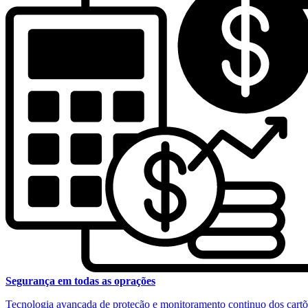
Segurança em todas as oprações
Tecnologia avançada de proteção e monitoramento continuo dos cartõ