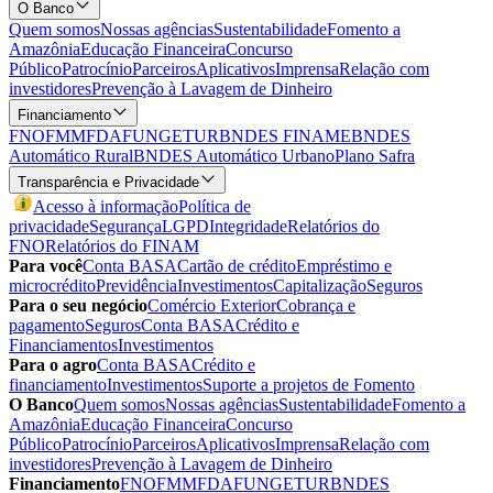
O Banco
Quem somos
Nossas agências
Sustentabilidade
Fomento a
Amazônia
Educação Financeira
Concurso
Público
Patrocínio
Parceiros
Aplicativos
Imprensa
Relação com
investidores
Prevenção à Lavagem de Dinheiro
Financiamento
FNO
FMM
FDA
FUNGETUR
BNDES FINAME
BNDES
Automático Rural
BNDES Automático Urbano
Plano Safra
Transparência e Privacidade
Acesso à informação
Política de
privacidade
Segurança
LGPD
Integridade
Relatórios do
FNO
Relatórios do FINAM
Para você
Conta BASA
Cartão de crédito
Empréstimo e
microcrédito
Previdência
Investimentos
Capitalização
Seguros
Para o seu negócio
Comércio Exterior
Cobrança e
pagamento
Seguros
Conta BASA
Crédito e
Financiamentos
Investimentos
Para o agro
Conta BASA
Crédito e
financiamento
Investimentos
Suporte a projetos de Fomento
O Banco
Quem somos
Nossas agências
Sustentabilidade
Fomento a
Amazônia
Educação Financeira
Concurso
Público
Patrocínio
Parceiros
Aplicativos
Imprensa
Relação com
investidores
Prevenção à Lavagem de Dinheiro
Financiamento
FNO
FMM
FDA
FUNGETUR
BNDES