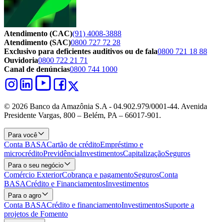
Atendimento (CAC)
(91) 4008-3888
Atendimento (SAC)
0800 727 72 28
Exclusivo para deficientes auditivos ou de fala
0800 721 18 88
Ouvidoria
0800 722 21 71
Canal de denúncias
0800 744 1000
© 2026 Banco da Amazônia S.A - 04.902.979/0001‐44. Avenida
Presidente Vargas, 800 – Belém, PA – 66017-901.
Para você
Conta BASA
Cartão de crédito
Empréstimo e
microcrédito
Previdência
Investimentos
Capitalização
Seguros
Para o seu negócio
Comércio Exterior
Cobrança e pagamento
Seguros
Conta
BASA
Crédito e Financiamentos
Investimentos
Para o agro
Conta BASA
Crédito e financiamento
Investimentos
Suporte a
projetos de Fomento