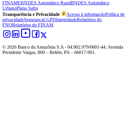
FINAME
BNDES Automático Rural
BNDES Automático
Urbano
Plano Safra
Transparência e Privacidade
Acesso à informação
Política de
privacidade
Segurança
LGPD
Integridade
Relatórios do
FNO
Relatórios do FINAM
© 2026 Banco da Amazônia S.A - 04.902.979/0001‐44. Avenida
Presidente Vargas, 800 – Belém, PA – 66017-901.