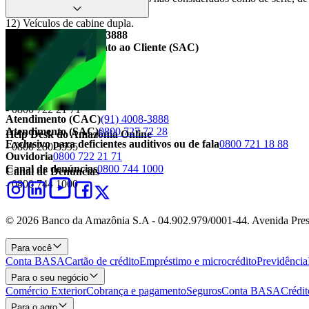
12) Veículos de cabine dupla.
Telefone Geral: 4008-3888
Serviço de Atendimento ao Cliente (SAC)
- 0800-727 72 28
- 0800-721 18 88
Ouvidoria
- 0800 722 21 71
Atendimento (CAC)
(91) 4008-3888
Atendimento (SAC)
0800 727 72 28
Help Desk do Amazônia Online
Exclusivo para deficientes auditivos ou de fala
0800 721 18 88
- 0800 280 3595
Ouvidoria
0800 722 21 71
Canal de denúncias
0800 744 1000
Canal de Denúncias
- 0800 744 1000
© 2026 Banco da Amazônia S.A - 04.902.979/0001‐44. Avenida Pres
Para você
Conta BASA
Cartão de crédito
Empréstimo e microcrédito
Previdência
Para o seu negócio
Comércio Exterior
Cobrança e pagamento
Seguros
Conta BASA
Crédit
Para o agro