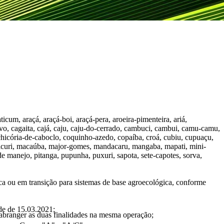
icum, araçá, araçá-boi, araçá-pera, aroeira-pimenteira, ariá,
ativo, cagaita, cajá, caju, caju-do-cerrado, cambuci, cambui, camu-camu,
 chicória-de-caboclo, coquinho-azedo, copaíba, croá, cubiu, cupuaçu,
a, licuri, macaúba, major-gomes, mandacaru, mangaba, mapati, mini-
e manejo, pitanga, pupunha, puxuri, sapota, sete-capotes, sorva,
ica ou em transição para sistemas de base agroecológica, conforme
 de de 15.03.2021;
o abranger as duas finalidades na mesma operação;