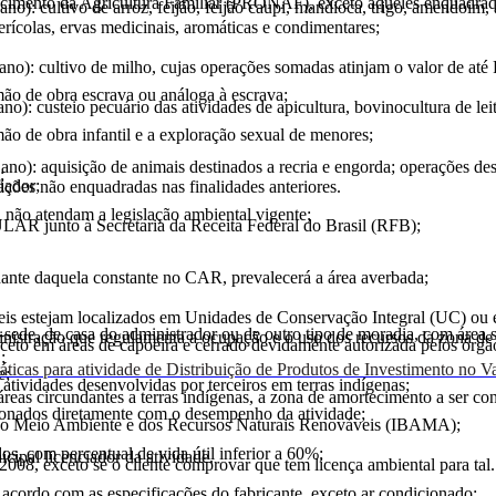
alecimento da Agricultura Familiar (PRONAF), exceto aqueles enquadr
 ano): cultivo de arroz, feijão, feijão caupi, mandioca, trigo, amendoim, 
lerícolas, ervas medicinais, aromáticas e condimentares;
o ano): cultivo de milho, cujas operações somadas atinjam o valor de at
o de obra escrava ou análoga à escrava;
ano): custeio pecuário das atividades de apicultura, bovinocultura de lei
o de obra infantil e a exploração sexual de menores;
o ano): aquisição de animais destinados a recria e engorda; operações d
;
iador;
ações não enquadradas nas finalidades anteriores.
 não atendam a legislação ambiental vigente;
R junto à Secretaria da Receita Federal do Brasil (RFB);
rdante daquela constante no CAR, prevalecerá a área averbada;
veis estejam localizados em Unidades de Conservação Integral (UC) o
a-sede, de casa do administrador ou de outro tipo de moradia, com área 
nistração que regulamenta a ocupação e o uso dos recursos da zona de
xceto em áreas de capoeira e cerrado devidamente autorizada pelos órgã
;
as para atividade de Distribuição de Produtos de Investimento no Va
e;
 atividades desenvolvidas por terceiros em terras indígenas;
eas circundantes a terras indígenas, a zona de amortecimento a ser c
cionados diretamente com o desempenho da atividade;
ro do Meio Ambiente e dos Recursos Naturais Renováveis (IBAMA);
s, com percentual de vida útil inferior a 60%;
ipal licenciador da atividade.
2008, exceto se o cliente comprovar que tem licença ambiental para tal.
acordo com as especificações do fabricante, exceto ar condicionado;