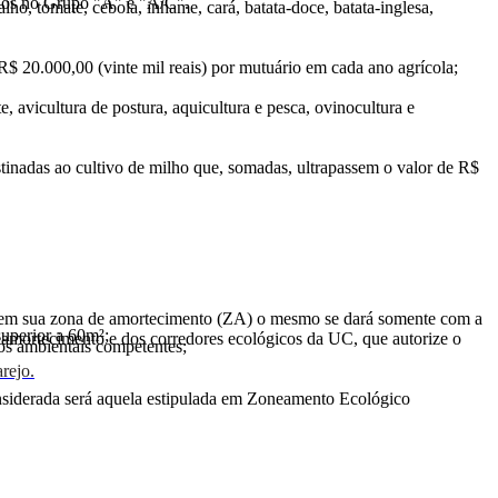
ados no Grupo "A" e "A/C".
alho, tomate, cebola, inhame, cará, batata-doce, batata-inglesa,
é R$ 20.000,00 (vinte mil reais) por mutuário em cada ano agrícola;
te, avicultura de postura, aquicultura e pesca, ovinocultura e
estinadas ao cultivo de milho que, somadas, ultrapassem o valor de R$
u em sua zona de amortecimento (ZA) o mesmo se dará somente com a
superior a 60m²;
 amortecimento e dos corredores ecológicos da UC, que autorize o
os ambientais competentes;
rejo.
onsiderada será aquela estipulada em Zoneamento Ecológico