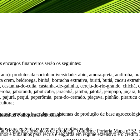
 encargos financeiros serão os seguintes:
 ano): produtos da sociobiodiversidade: abiu, amora-preta, andiroba, arat
a crem, beldroega, biribá, borracha extrativa, buriti, butiá, cacau extr
 castanha-de-cutia, castanha-de-galinha, cereja-do-rio-grande, chichá,
eroba, jaborandi, jabuticaba, jaracatiá, jambu, jatobá, jenipapo, juçar
pajurá, pequi, peperômia, pera-do-cerrado, piaçava, pinhão, pirarucu d
;
cultora;
ao ano): produtos inseridos em sistemas de produção de base agroecológ
uzentos e cinquenta mil reais).
alinos para engorda em regime de confinamento;
 ao ano): sistemas orgânicos de produção, conforme Portaria Mapa nº 52,
vinos e bubalinos para recria e engorda em regime extensivo e o crédit