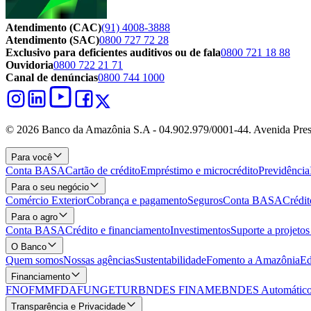
Atendimento (CAC)
(91) 4008-3888
Atendimento (SAC)
0800 727 72 28
Exclusivo para deficientes auditivos ou de fala
0800 721 18 88
Ouvidoria
0800 722 21 71
Canal de denúncias
0800 744 1000
© 2026 Banco da Amazônia S.A - 04.902.979/0001‐44. Avenida Pres
Para você
Conta BASA
Cartão de crédito
Empréstimo e microcrédito
Previdência
Para o seu negócio
Comércio Exterior
Cobrança e pagamento
Seguros
Conta BASA
Crédit
Para o agro
Conta BASA
Crédito e financiamento
Investimentos
Suporte a projeto
O Banco
Quem somos
Nossas agências
Sustentabilidade
Fomento a Amazônia
Ed
Financiamento
FNO
FMM
FDA
FUNGETUR
BNDES FINAME
BNDES Automático
Transparência e Privacidade