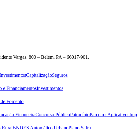
idente Vargas, 800 – Belém, PA – 66017-901.
Investimentos
Capitalização
Seguros
o e Financiamentos
Investimentos
s de Fomento
ucação Financeira
Concurso Público
Patrocínio
Parceiros
Aplicativos
Imp
 Rural
BNDES Automático Urbano
Plano Safra