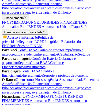
Amazônia
Educação Financeira
Concurso
Público
Patrocínio
Parceiros
Aplicativos
Imprensa
Relação com
investidores
Prevenção à Lavagem de Dinheiro
Financiamento
FNO
FMM
FDA
FUNGETUR
BNDES FINAME
BNDES
Automático Rural
BNDES Automático Urbano
Plano Safra
Transparência e Privacidade
Acesso à informação
Política de
privacidade
Segurança
LGPD
Integridade
Relatórios do
FNO
Relatórios do FINAM
Para você
Conta BASA
Cartão de crédito
Empréstimo e
microcrédito
Previdência
Investimentos
Capitalização
Seguros
Para o seu negócio
Comércio Exterior
Cobrança e
pagamento
Seguros
Conta BASA
Crédito e
Financiamentos
Investimentos
Para o agro
Conta BASA
Crédito e
financiamento
Investimentos
Suporte a projetos de Fomento
O Banco
Quem somos
Nossas agências
Sustentabilidade
Fomento a
Amazônia
Educação Financeira
Concurso
Público
Patrocínio
Parceiros
Aplicativos
Imprensa
Relação com
investidores
Prevenção à Lavagem de Dinheiro
Financiamento
FNO
FMM
FDA
FUNGETUR
BNDES
FINAME
BNDES Automático Rural
BNDES Automático
Urbano
Plano Safra