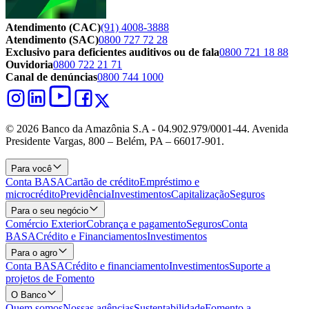
Atendimento (CAC)
(91) 4008-3888
Atendimento (SAC)
0800 727 72 28
Exclusivo para deficientes auditivos ou de fala
0800 721 18 88
Ouvidoria
0800 722 21 71
Canal de denúncias
0800 744 1000
© 2026 Banco da Amazônia S.A - 04.902.979/0001‐44. Avenida
Presidente Vargas, 800 – Belém, PA – 66017-901.
Para você
Conta BASA
Cartão de crédito
Empréstimo e
microcrédito
Previdência
Investimentos
Capitalização
Seguros
Para o seu negócio
Comércio Exterior
Cobrança e pagamento
Seguros
Conta
BASA
Crédito e Financiamentos
Investimentos
Para o agro
Conta BASA
Crédito e financiamento
Investimentos
Suporte a
projetos de Fomento
O Banco
Quem somos
Nossas agências
Sustentabilidade
Fomento a