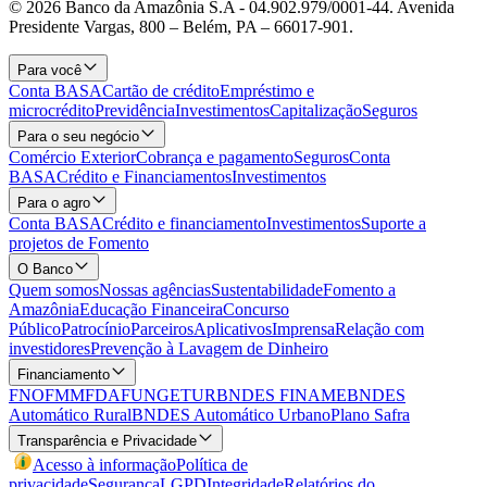
© 2026 Banco da Amazônia S.A - 04.902.979/0001‐44. Avenida
Presidente Vargas, 800 – Belém, PA – 66017-901.
Para você
Conta BASA
Cartão de crédito
Empréstimo e
microcrédito
Previdência
Investimentos
Capitalização
Seguros
Para o seu negócio
Comércio Exterior
Cobrança e pagamento
Seguros
Conta
BASA
Crédito e Financiamentos
Investimentos
Para o agro
Conta BASA
Crédito e financiamento
Investimentos
Suporte a
projetos de Fomento
O Banco
Quem somos
Nossas agências
Sustentabilidade
Fomento a
Amazônia
Educação Financeira
Concurso
Público
Patrocínio
Parceiros
Aplicativos
Imprensa
Relação com
investidores
Prevenção à Lavagem de Dinheiro
Financiamento
FNO
FMM
FDA
FUNGETUR
BNDES FINAME
BNDES
Automático Rural
BNDES Automático Urbano
Plano Safra
Transparência e Privacidade
Acesso à informação
Política de
privacidade
Segurança
LGPD
Integridade
Relatórios do