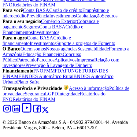
FNO
Relatórios do FINAM
Para você
Conta BASA
Cartão de crédito
Empréstimo e
microcrédito
Previdência
Investimentos
Capitalização
Seguros
Para o seu negócio
Comércio Exterior
Cobrança e
pagamento
Seguros
Conta BASA
Crédito e
Financiamentos
Investimentos
Para o agro
Conta BASA
Crédito e
financiamento
Investimentos
Suporte a projetos de Fomento
O Banco
Quem somos
Nossas agências
Sustentabilidade
Fomento a
Amazônia
Educação Financeira
Concurso
Público
Patrocínio
Parceiros
Aplicativos
Imprensa
Relação com
investidores
Prevenção à Lavagem de Dinheiro
Financiamento
FNO
FMM
FDA
FUNGETUR
BNDES
FINAME
BNDES Automático Rural
BNDES Automático
Urbano
Plano Safra
Transparência e Privacidade
Acesso à informação
Política de
privacidade
Segurança
LGPD
Integridade
Relatórios do
FNO
Relatórios do FINAM
© 2026 Banco da Amazônia S.A - 04.902.979/0001‐44. Avenida
Presidente Vargas, 800 – Belém, PA – 66017-901.