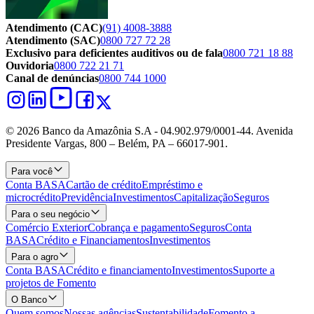
Atendimento (CAC)
(91) 4008-3888
Atendimento (SAC)
0800 727 72 28
Exclusivo para deficientes auditivos ou de fala
0800 721 18 88
Ouvidoria
0800 722 21 71
Canal de denúncias
0800 744 1000
© 2026 Banco da Amazônia S.A - 04.902.979/0001‐44. Avenida
Presidente Vargas, 800 – Belém, PA – 66017-901.
Para você
Conta BASA
Cartão de crédito
Empréstimo e
microcrédito
Previdência
Investimentos
Capitalização
Seguros
Para o seu negócio
Comércio Exterior
Cobrança e pagamento
Seguros
Conta
BASA
Crédito e Financiamentos
Investimentos
Para o agro
Conta BASA
Crédito e financiamento
Investimentos
Suporte a
projetos de Fomento
O Banco
Quem somos
Nossas agências
Sustentabilidade
Fomento a