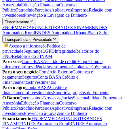
Amazônia
Educação Financeira
Concurso
Público
Patrocínio
Parceiros
Aplicativos
Imprensa
Relação com
investidores
Prevenção à Lavagem de Dinheiro
Financiamento
FNO
FMM
FDA
FUNGETUR
BNDES FINAME
BNDES
Automático Rural
BNDES Automático Urbano
Plano Safra
Transparência e Privacidade
Acesso à informação
Política de
privacidade
Segurança
LGPD
Integridade
Relatórios do
FNO
Relatórios do FINAM
Para você
Conta BASA
Cartão de crédito
Empréstimo e
microcrédito
Previdência
Investimentos
Capitalização
Seguros
Para o seu negócio
Comércio Exterior
Cobrança e
pagamento
Seguros
Conta BASA
Crédito e
Financiamentos
Investimentos
Para o agro
Conta BASA
Crédito e
financiamento
Investimentos
Suporte a projetos de Fomento
O Banco
Quem somos
Nossas agências
Sustentabilidade
Fomento a
Amazônia
Educação Financeira
Concurso
Público
Patrocínio
Parceiros
Aplicativos
Imprensa
Relação com
investidores
Prevenção à Lavagem de Dinheiro
Financiamento
FNO
FMM
FDA
FUNGETUR
BNDES
FINAME
BNDES Automático Rural
BNDES Automático
Urbano
Plano Safra