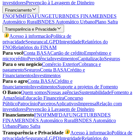
investidores
Prevenção à Lavagem de Dinheiro
Financiamento
FNO
FMM
FDA
FUNGETUR
BNDES FINAME
BNDES
Automático Rural
BNDES Automático Urbano
Plano Safra
Transparência e Privacidade
Acesso à informação
Política de
privacidade
Segurança
LGPD
Integridade
Relatórios do
FNO
Relatórios do FINAM
Para você
Conta BASA
Cartão de crédito
Empréstimo e
microcrédito
Previdência
Investimentos
Capitalização
Seguros
Para o seu negócio
Comércio Exterior
Cobrança e
pagamento
Seguros
Conta BASA
Crédito e
Financiamentos
Investimentos
Para o agro
Conta BASA
Crédito e
financiamento
Investimentos
Suporte a projetos de Fomento
O Banco
Quem somos
Nossas agências
Sustentabilidade
Fomento a
Amazônia
Educação Financeira
Concurso
Público
Patrocínio
Parceiros
Aplicativos
Imprensa
Relação com
investidores
Prevenção à Lavagem de Dinheiro
Financiamento
FNO
FMM
FDA
FUNGETUR
BNDES
FINAME
BNDES Automático Rural
BNDES Automático
Urbano
Plano Safra
Transparência e Privacidade
Acesso à informação
Política de
privacidade
Segurança
LGPD
Integridade
Relatórios do