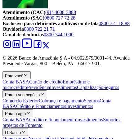
Atendimento (CAC)
(91) 4008-3888
Atendimento (SAC)
0800 727 72 28
Exclusivo para deficientes auditivos ou de fala
0800 721 18 88
Ouvidoria
0800 722 21 71
Canal de denúncias
0800 744 1000
© 2026 Banco da Amazônia S.A - 04.902.979/0001‐44. Avenida
Presidente Vargas, 800 – Belém, PA – 66017-901.
Para você
Conta BASA
Cartão de crédito
Empréstimo e
microcrédito
Previdência
Investimentos
Capitalização
Seguros
Para o seu negócio
Comércio Exterior
Cobrança e pagamento
Seguros
Conta
BASA
Crédito e Financiamentos
Investimentos
Para o agro
Conta BASA
Crédito e financiamento
Investimentos
Suporte a
projetos de Fomento
O Banco
Quem somos
Nossas agências
Sustentabilidade
Fomento a