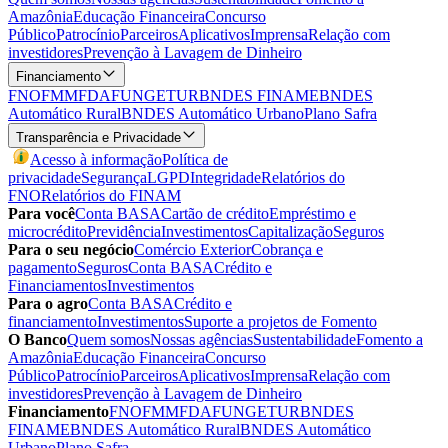
Amazônia
Educação Financeira
Concurso
Público
Patrocínio
Parceiros
Aplicativos
Imprensa
Relação com
investidores
Prevenção à Lavagem de Dinheiro
Financiamento
FNO
FMM
FDA
FUNGETUR
BNDES FINAME
BNDES
Automático Rural
BNDES Automático Urbano
Plano Safra
Transparência e Privacidade
Acesso à informação
Política de
privacidade
Segurança
LGPD
Integridade
Relatórios do
FNO
Relatórios do FINAM
Para você
Conta BASA
Cartão de crédito
Empréstimo e
microcrédito
Previdência
Investimentos
Capitalização
Seguros
Para o seu negócio
Comércio Exterior
Cobrança e
pagamento
Seguros
Conta BASA
Crédito e
Financiamentos
Investimentos
Para o agro
Conta BASA
Crédito e
financiamento
Investimentos
Suporte a projetos de Fomento
O Banco
Quem somos
Nossas agências
Sustentabilidade
Fomento a
Amazônia
Educação Financeira
Concurso
Público
Patrocínio
Parceiros
Aplicativos
Imprensa
Relação com
investidores
Prevenção à Lavagem de Dinheiro
Financiamento
FNO
FMM
FDA
FUNGETUR
BNDES
FINAME
BNDES Automático Rural
BNDES Automático
Urbano
Plano Safra