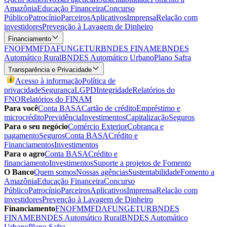
Amazônia
Educação Financeira
Concurso
Público
Patrocínio
Parceiros
Aplicativos
Imprensa
Relação com
investidores
Prevenção à Lavagem de Dinheiro
Financiamento
FNO
FMM
FDA
FUNGETUR
BNDES FINAME
BNDES
Automático Rural
BNDES Automático Urbano
Plano Safra
Transparência e Privacidade
Acesso à informação
Política de
privacidade
Segurança
LGPD
Integridade
Relatórios do
FNO
Relatórios do FINAM
Para você
Conta BASA
Cartão de crédito
Empréstimo e
microcrédito
Previdência
Investimentos
Capitalização
Seguros
Para o seu negócio
Comércio Exterior
Cobrança e
pagamento
Seguros
Conta BASA
Crédito e
Financiamentos
Investimentos
Para o agro
Conta BASA
Crédito e
financiamento
Investimentos
Suporte a projetos de Fomento
O Banco
Quem somos
Nossas agências
Sustentabilidade
Fomento a
Amazônia
Educação Financeira
Concurso
Público
Patrocínio
Parceiros
Aplicativos
Imprensa
Relação com
investidores
Prevenção à Lavagem de Dinheiro
Financiamento
FNO
FMM
FDA
FUNGETUR
BNDES
FINAME
BNDES Automático Rural
BNDES Automático
Urbano
Plano Safra