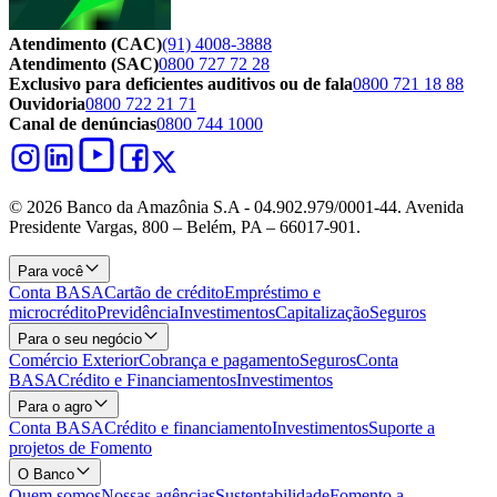
Atendimento (CAC)
(91) 4008-3888
Atendimento (SAC)
0800 727 72 28
Exclusivo para deficientes auditivos ou de fala
0800 721 18 88
Ouvidoria
0800 722 21 71
Canal de denúncias
0800 744 1000
© 2026 Banco da Amazônia S.A - 04.902.979/0001‐44. Avenida
Presidente Vargas, 800 – Belém, PA – 66017-901.
Para você
Conta BASA
Cartão de crédito
Empréstimo e
microcrédito
Previdência
Investimentos
Capitalização
Seguros
Para o seu negócio
Comércio Exterior
Cobrança e pagamento
Seguros
Conta
BASA
Crédito e Financiamentos
Investimentos
Para o agro
Conta BASA
Crédito e financiamento
Investimentos
Suporte a
projetos de Fomento
O Banco
Quem somos
Nossas agências
Sustentabilidade
Fomento a