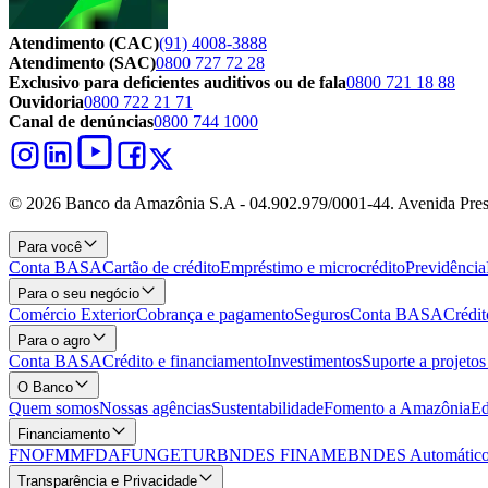
Atendimento (CAC)
(91) 4008-3888
Atendimento (SAC)
0800 727 72 28
Exclusivo para deficientes auditivos ou de fala
0800 721 18 88
Ouvidoria
0800 722 21 71
Canal de denúncias
0800 744 1000
© 2026 Banco da Amazônia S.A - 04.902.979/0001‐44. Avenida Pres
Para você
Conta BASA
Cartão de crédito
Empréstimo e microcrédito
Previdência
Para o seu negócio
Comércio Exterior
Cobrança e pagamento
Seguros
Conta BASA
Crédit
Para o agro
Conta BASA
Crédito e financiamento
Investimentos
Suporte a projeto
O Banco
Quem somos
Nossas agências
Sustentabilidade
Fomento a Amazônia
Ed
Financiamento
FNO
FMM
FDA
FUNGETUR
BNDES FINAME
BNDES Automático
Transparência e Privacidade