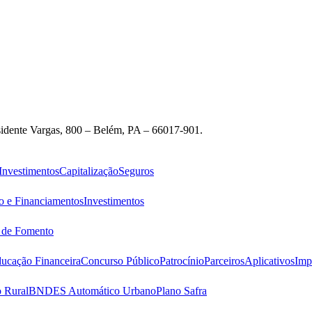
idente Vargas, 800 – Belém, PA – 66017-901.
Investimentos
Capitalização
Seguros
o e Financiamentos
Investimentos
s de Fomento
ucação Financeira
Concurso Público
Patrocínio
Parceiros
Aplicativos
Imp
 Rural
BNDES Automático Urbano
Plano Safra