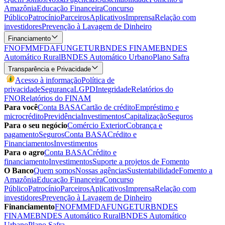
Amazônia
Educação Financeira
Concurso
Público
Patrocínio
Parceiros
Aplicativos
Imprensa
Relação com
investidores
Prevenção à Lavagem de Dinheiro
Financiamento
FNO
FMM
FDA
FUNGETUR
BNDES FINAME
BNDES
Automático Rural
BNDES Automático Urbano
Plano Safra
Transparência e Privacidade
Acesso à informação
Política de
privacidade
Segurança
LGPD
Integridade
Relatórios do
FNO
Relatórios do FINAM
Para você
Conta BASA
Cartão de crédito
Empréstimo e
microcrédito
Previdência
Investimentos
Capitalização
Seguros
Para o seu negócio
Comércio Exterior
Cobrança e
pagamento
Seguros
Conta BASA
Crédito e
Financiamentos
Investimentos
Para o agro
Conta BASA
Crédito e
financiamento
Investimentos
Suporte a projetos de Fomento
O Banco
Quem somos
Nossas agências
Sustentabilidade
Fomento a
Amazônia
Educação Financeira
Concurso
Público
Patrocínio
Parceiros
Aplicativos
Imprensa
Relação com
investidores
Prevenção à Lavagem de Dinheiro
Financiamento
FNO
FMM
FDA
FUNGETUR
BNDES
FINAME
BNDES Automático Rural
BNDES Automático
Urbano
Plano Safra