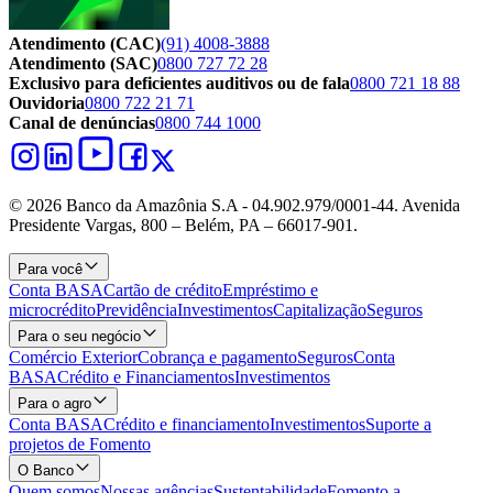
Atendimento (CAC)
(91) 4008-3888
Atendimento (SAC)
0800 727 72 28
Exclusivo para deficientes auditivos ou de fala
0800 721 18 88
Ouvidoria
0800 722 21 71
Canal de denúncias
0800 744 1000
© 2026 Banco da Amazônia S.A - 04.902.979/0001‐44. Avenida
Presidente Vargas, 800 – Belém, PA – 66017-901.
Para você
Conta BASA
Cartão de crédito
Empréstimo e
microcrédito
Previdência
Investimentos
Capitalização
Seguros
Para o seu negócio
Comércio Exterior
Cobrança e pagamento
Seguros
Conta
BASA
Crédito e Financiamentos
Investimentos
Para o agro
Conta BASA
Crédito e financiamento
Investimentos
Suporte a
projetos de Fomento
O Banco
Quem somos
Nossas agências
Sustentabilidade
Fomento a