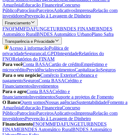
Amazônia
Educação Financeira
Concurso
Público
Patrocínio
Parceiros
Aplicativos
Imprensa
Relação com
investidores
Prevenção à Lavagem de Dinheiro
Financiamento
FNO
FMM
FDA
FUNGETUR
BNDES FINAME
BNDES
Automático Rural
BNDES Automático Urbano
Plano Safra
Transparência e Privacidade
Acesso à informação
Política de
privacidade
Segurança
LGPD
Integridade
Relatórios do
FNO
Relatórios do FINAM
Para você
Conta BASA
Cartão de crédito
Empréstimo e
microcrédito
Previdência
Investimentos
Capitalização
Seguros
Para o seu negócio
Comércio Exterior
Cobrança e
pagamento
Seguros
Conta BASA
Crédito e
Financiamentos
Investimentos
Para o agro
Conta BASA
Crédito e
financiamento
Investimentos
Suporte a projetos de Fomento
O Banco
Quem somos
Nossas agências
Sustentabilidade
Fomento a
Amazônia
Educação Financeira
Concurso
Público
Patrocínio
Parceiros
Aplicativos
Imprensa
Relação com
investidores
Prevenção à Lavagem de Dinheiro
Financiamento
FNO
FMM
FDA
FUNGETUR
BNDES
FINAME
BNDES Automático Rural
BNDES Automático
Urbano
Plano Safra