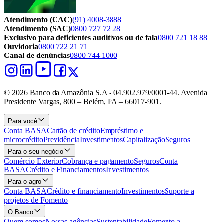
Atendimento (CAC)
(91) 4008-3888
Atendimento (SAC)
0800 727 72 28
Exclusivo para deficientes auditivos ou de fala
0800 721 18 88
Ouvidoria
0800 722 21 71
Canal de denúncias
0800 744 1000
© 2026 Banco da Amazônia S.A - 04.902.979/0001‐44. Avenida
Presidente Vargas, 800 – Belém, PA – 66017-901.
Para você
Conta BASA
Cartão de crédito
Empréstimo e
microcrédito
Previdência
Investimentos
Capitalização
Seguros
Para o seu negócio
Comércio Exterior
Cobrança e pagamento
Seguros
Conta
BASA
Crédito e Financiamentos
Investimentos
Para o agro
Conta BASA
Crédito e financiamento
Investimentos
Suporte a
projetos de Fomento
O Banco
Quem somos
Nossas agências
Sustentabilidade
Fomento a