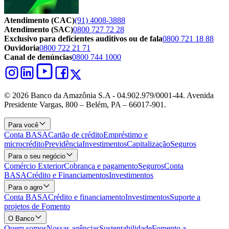
Atendimento (CAC)
(91) 4008-3888
Atendimento (SAC)
0800 727 72 28
Exclusivo para deficientes auditivos ou de fala
0800 721 18 88
Ouvidoria
0800 722 21 71
Canal de denúncias
0800 744 1000
© 2026 Banco da Amazônia S.A - 04.902.979/0001‐44. Avenida
Presidente Vargas, 800 – Belém, PA – 66017-901.
Para você
Conta BASA
Cartão de crédito
Empréstimo e
microcrédito
Previdência
Investimentos
Capitalização
Seguros
Para o seu negócio
Comércio Exterior
Cobrança e pagamento
Seguros
Conta
BASA
Crédito e Financiamentos
Investimentos
Para o agro
Conta BASA
Crédito e financiamento
Investimentos
Suporte a
projetos de Fomento
O Banco
Quem somos
Nossas agências
Sustentabilidade
Fomento a