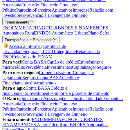
Amazônia
Educação Financeira
Concurso
Público
Patrocínio
Parceiros
Aplicativos
Imprensa
Relação com
investidores
Prevenção à Lavagem de Dinheiro
Financiamento
FNO
FMM
FDA
FUNGETUR
BNDES FINAME
BNDES
Automático Rural
BNDES Automático Urbano
Plano Safra
Transparência e Privacidade
Acesso à informação
Política de
privacidade
Segurança
LGPD
Integridade
Relatórios do
FNO
Relatórios do FINAM
Para você
Conta BASA
Cartão de crédito
Empréstimo e
microcrédito
Previdência
Investimentos
Capitalização
Seguros
Para o seu negócio
Comércio Exterior
Cobrança e
pagamento
Seguros
Conta BASA
Crédito e
Financiamentos
Investimentos
Para o agro
Conta BASA
Crédito e
financiamento
Investimentos
Suporte a projetos de Fomento
O Banco
Quem somos
Nossas agências
Sustentabilidade
Fomento a
Amazônia
Educação Financeira
Concurso
Público
Patrocínio
Parceiros
Aplicativos
Imprensa
Relação com
investidores
Prevenção à Lavagem de Dinheiro
Financiamento
FNO
FMM
FDA
FUNGETUR
BNDES
FINAME
BNDES Automático Rural
BNDES Automático
Urbano
Plano Safra