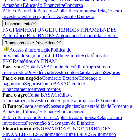
Amazônia
Educação Financeira
Concurso
Público
Patrocínio
Parceiros
Aplicativos
Imprensa
Relação com
investidores
Prevenção à Lavagem de Dinheiro
Financiamento
FNO
FMM
FDA
FUNGETUR
BNDES FINAME
BNDES
Automático Rural
BNDES Automático Urbano
Plano Safra
Transparência e Privacidade
Acesso à informação
Política de
privacidade
Segurança
LGPD
Integridade
Relatórios do
FNO
Relatórios do FINAM
Para você
Conta BASA
Cartão de crédito
Empréstimo e
microcrédito
Previdência
Investimentos
Capitalização
Seguros
Para o seu negócio
Comércio Exterior
Cobrança e
pagamento
Seguros
Conta BASA
Crédito e
Financiamentos
Investimentos
Para o agro
Conta BASA
Crédito e
financiamento
Investimentos
Suporte a projetos de Fomento
O Banco
Quem somos
Nossas agências
Sustentabilidade
Fomento a
Amazônia
Educação Financeira
Concurso
Público
Patrocínio
Parceiros
Aplicativos
Imprensa
Relação com
investidores
Prevenção à Lavagem de Dinheiro
Financiamento
FNO
FMM
FDA
FUNGETUR
BNDES
FINAME
BNDES Automático Rural
BNDES Automático
Urbano
Plano Safra