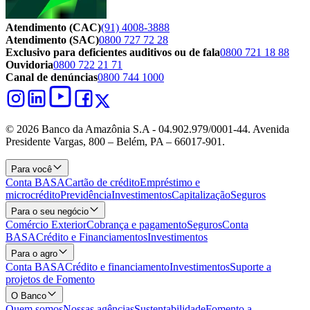
Atendimento (CAC)
(91) 4008-3888
Atendimento (SAC)
0800 727 72 28
Exclusivo para deficientes auditivos ou de fala
0800 721 18 88
Ouvidoria
0800 722 21 71
Canal de denúncias
0800 744 1000
© 2026 Banco da Amazônia S.A - 04.902.979/0001‐44. Avenida
Presidente Vargas, 800 – Belém, PA – 66017-901.
Para você
Conta BASA
Cartão de crédito
Empréstimo e
microcrédito
Previdência
Investimentos
Capitalização
Seguros
Para o seu negócio
Comércio Exterior
Cobrança e pagamento
Seguros
Conta
BASA
Crédito e Financiamentos
Investimentos
Para o agro
Conta BASA
Crédito e financiamento
Investimentos
Suporte a
projetos de Fomento
O Banco
Quem somos
Nossas agências
Sustentabilidade
Fomento a