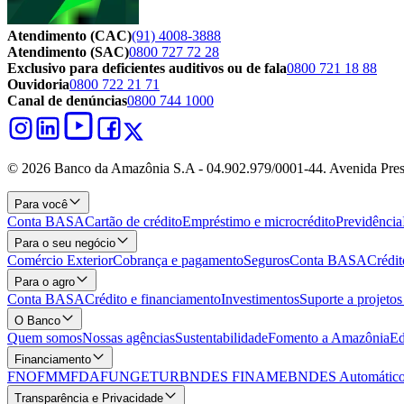
Atendimento (CAC)
(91) 4008-3888
Atendimento (SAC)
0800 727 72 28
Exclusivo para deficientes auditivos ou de fala
0800 721 18 88
Ouvidoria
0800 722 21 71
Canal de denúncias
0800 744 1000
© 2026 Banco da Amazônia S.A - 04.902.979/0001‐44. Avenida Pres
Para você
Conta BASA
Cartão de crédito
Empréstimo e microcrédito
Previdência
Para o seu negócio
Comércio Exterior
Cobrança e pagamento
Seguros
Conta BASA
Crédit
Para o agro
Conta BASA
Crédito e financiamento
Investimentos
Suporte a projeto
O Banco
Quem somos
Nossas agências
Sustentabilidade
Fomento a Amazônia
Ed
Financiamento
FNO
FMM
FDA
FUNGETUR
BNDES FINAME
BNDES Automático
Transparência e Privacidade