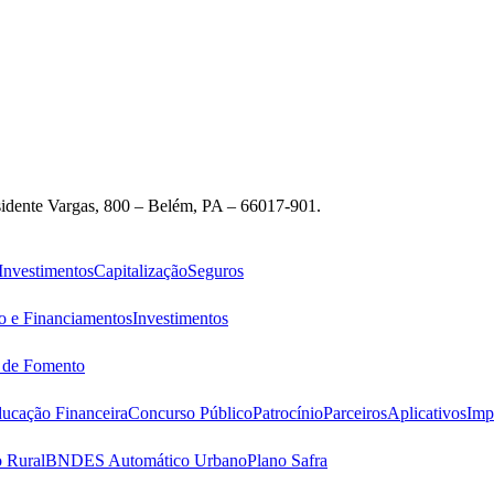
idente Vargas, 800 – Belém, PA – 66017-901.
Investimentos
Capitalização
Seguros
o e Financiamentos
Investimentos
s de Fomento
ucação Financeira
Concurso Público
Patrocínio
Parceiros
Aplicativos
Imp
 Rural
BNDES Automático Urbano
Plano Safra