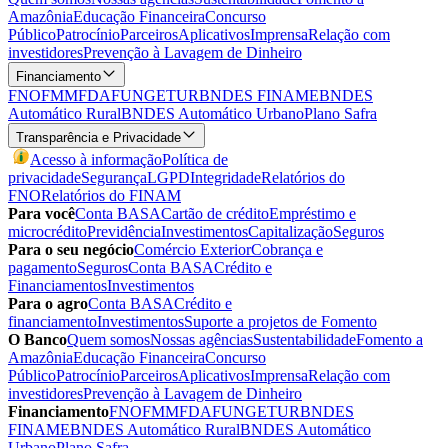
Amazônia
Educação Financeira
Concurso
Público
Patrocínio
Parceiros
Aplicativos
Imprensa
Relação com
investidores
Prevenção à Lavagem de Dinheiro
Financiamento
FNO
FMM
FDA
FUNGETUR
BNDES FINAME
BNDES
Automático Rural
BNDES Automático Urbano
Plano Safra
Transparência e Privacidade
Acesso à informação
Política de
privacidade
Segurança
LGPD
Integridade
Relatórios do
FNO
Relatórios do FINAM
Para você
Conta BASA
Cartão de crédito
Empréstimo e
microcrédito
Previdência
Investimentos
Capitalização
Seguros
Para o seu negócio
Comércio Exterior
Cobrança e
pagamento
Seguros
Conta BASA
Crédito e
Financiamentos
Investimentos
Para o agro
Conta BASA
Crédito e
financiamento
Investimentos
Suporte a projetos de Fomento
O Banco
Quem somos
Nossas agências
Sustentabilidade
Fomento a
Amazônia
Educação Financeira
Concurso
Público
Patrocínio
Parceiros
Aplicativos
Imprensa
Relação com
investidores
Prevenção à Lavagem de Dinheiro
Financiamento
FNO
FMM
FDA
FUNGETUR
BNDES
FINAME
BNDES Automático Rural
BNDES Automático
Urbano
Plano Safra