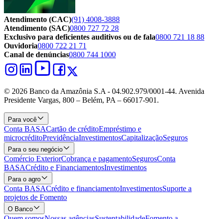
Atendimento (CAC)
(91) 4008-3888
Atendimento (SAC)
0800 727 72 28
Exclusivo para deficientes auditivos ou de fala
0800 721 18 88
Ouvidoria
0800 722 21 71
Canal de denúncias
0800 744 1000
© 2026 Banco da Amazônia S.A - 04.902.979/0001‐44. Avenida
Presidente Vargas, 800 – Belém, PA – 66017-901.
Para você
Conta BASA
Cartão de crédito
Empréstimo e
microcrédito
Previdência
Investimentos
Capitalização
Seguros
Para o seu negócio
Comércio Exterior
Cobrança e pagamento
Seguros
Conta
BASA
Crédito e Financiamentos
Investimentos
Para o agro
Conta BASA
Crédito e financiamento
Investimentos
Suporte a
projetos de Fomento
O Banco
Quem somos
Nossas agências
Sustentabilidade
Fomento a