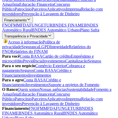
Amazônia
Educação Financeira
Concurso
Público
Patrocínio
Parceiros
Aplicativos
Imprensa
Relação com
investidores
Prevenção à Lavagem de Dinheiro
Financiamento
FNO
FMM
FDA
FUNGETUR
BNDES FINAME
BNDES
Automático Rural
BNDES Automático Urbano
Plano Safra
Transparência e Privacidade
Acesso à informação
Política de
privacidade
Segurança
LGPD
Integridade
Relatórios do
FNO
Relatórios do FINAM
Para você
Conta BASA
Cartão de crédito
Empréstimo e
microcrédito
Previdência
Investimentos
Capitalização
Seguros
Para o seu negócio
Comércio Exterior
Cobrança e
pagamento
Seguros
Conta BASA
Crédito e
Financiamentos
Investimentos
Para o agro
Conta BASA
Crédito e
financiamento
Investimentos
Suporte a projetos de Fomento
O Banco
Quem somos
Nossas agências
Sustentabilidade
Fomento a
Amazônia
Educação Financeira
Concurso
Público
Patrocínio
Parceiros
Aplicativos
Imprensa
Relação com
investidores
Prevenção à Lavagem de Dinheiro
Financiamento
FNO
FMM
FDA
FUNGETUR
BNDES
FINAME
BNDES Automático Rural
BNDES Automático
Urbano
Plano Safra