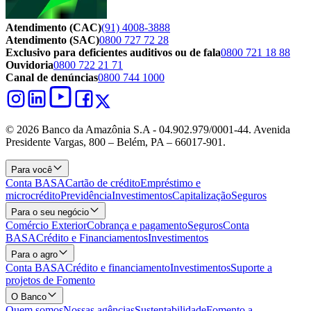
Atendimento (CAC)
(91) 4008-3888
Atendimento (SAC)
0800 727 72 28
Exclusivo para deficientes auditivos ou de fala
0800 721 18 88
Ouvidoria
0800 722 21 71
Canal de denúncias
0800 744 1000
© 2026 Banco da Amazônia S.A - 04.902.979/0001‐44. Avenida
Presidente Vargas, 800 – Belém, PA – 66017-901.
Para você
Conta BASA
Cartão de crédito
Empréstimo e
microcrédito
Previdência
Investimentos
Capitalização
Seguros
Para o seu negócio
Comércio Exterior
Cobrança e pagamento
Seguros
Conta
BASA
Crédito e Financiamentos
Investimentos
Para o agro
Conta BASA
Crédito e financiamento
Investimentos
Suporte a
projetos de Fomento
O Banco
Quem somos
Nossas agências
Sustentabilidade
Fomento a