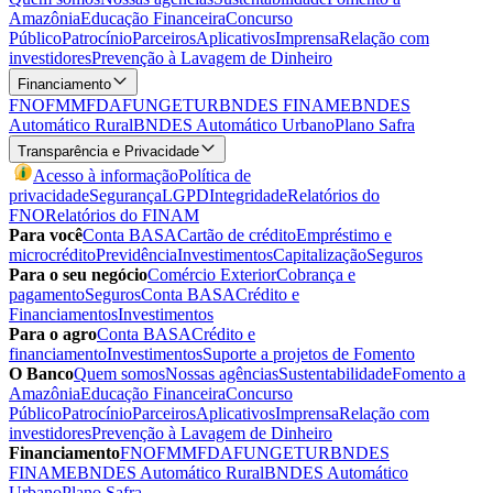
Amazônia
Educação Financeira
Concurso
Público
Patrocínio
Parceiros
Aplicativos
Imprensa
Relação com
investidores
Prevenção à Lavagem de Dinheiro
Financiamento
FNO
FMM
FDA
FUNGETUR
BNDES FINAME
BNDES
Automático Rural
BNDES Automático Urbano
Plano Safra
Transparência e Privacidade
Acesso à informação
Política de
privacidade
Segurança
LGPD
Integridade
Relatórios do
FNO
Relatórios do FINAM
Para você
Conta BASA
Cartão de crédito
Empréstimo e
microcrédito
Previdência
Investimentos
Capitalização
Seguros
Para o seu negócio
Comércio Exterior
Cobrança e
pagamento
Seguros
Conta BASA
Crédito e
Financiamentos
Investimentos
Para o agro
Conta BASA
Crédito e
financiamento
Investimentos
Suporte a projetos de Fomento
O Banco
Quem somos
Nossas agências
Sustentabilidade
Fomento a
Amazônia
Educação Financeira
Concurso
Público
Patrocínio
Parceiros
Aplicativos
Imprensa
Relação com
investidores
Prevenção à Lavagem de Dinheiro
Financiamento
FNO
FMM
FDA
FUNGETUR
BNDES
FINAME
BNDES Automático Rural
BNDES Automático
Urbano
Plano Safra