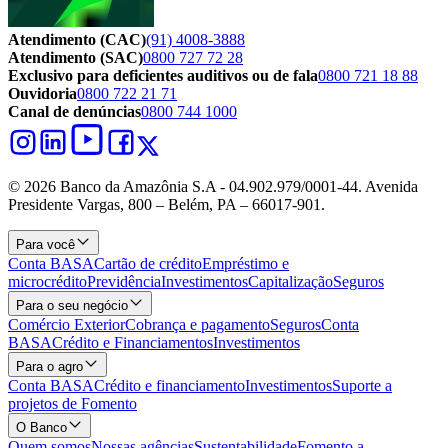
Atendimento (CAC)
(91) 4008-3888
Atendimento (SAC)
0800 727 72 28
Exclusivo para deficientes auditivos ou de fala
0800 721 18 88
Ouvidoria
0800 722 21 71
Canal de denúncias
0800 744 1000
© 2026 Banco da Amazônia S.A - 04.902.979/0001‐44. Avenida
Presidente Vargas, 800 – Belém, PA – 66017-901.
Para você
Conta BASA
Cartão de crédito
Empréstimo e
microcrédito
Previdência
Investimentos
Capitalização
Seguros
Para o seu negócio
Comércio Exterior
Cobrança e pagamento
Seguros
Conta
BASA
Crédito e Financiamentos
Investimentos
Para o agro
Conta BASA
Crédito e financiamento
Investimentos
Suporte a
projetos de Fomento
O Banco
Quem somos
Nossas agências
Sustentabilidade
Fomento a