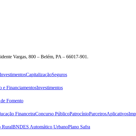
idente Vargas, 800 – Belém, PA – 66017-901.
Investimentos
Capitalização
Seguros
o e Financiamentos
Investimentos
s de Fomento
ucação Financeira
Concurso Público
Patrocínio
Parceiros
Aplicativos
Imp
 Rural
BNDES Automático Urbano
Plano Safra