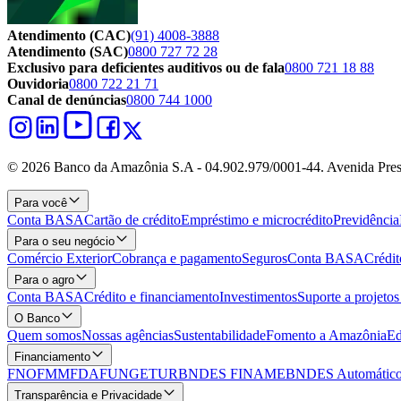
Atendimento (CAC)
(91) 4008-3888
Atendimento (SAC)
0800 727 72 28
Exclusivo para deficientes auditivos ou de fala
0800 721 18 88
Ouvidoria
0800 722 21 71
Canal de denúncias
0800 744 1000
© 2026 Banco da Amazônia S.A - 04.902.979/0001‐44. Avenida Pres
Para você
Conta BASA
Cartão de crédito
Empréstimo e microcrédito
Previdência
Para o seu negócio
Comércio Exterior
Cobrança e pagamento
Seguros
Conta BASA
Crédit
Para o agro
Conta BASA
Crédito e financiamento
Investimentos
Suporte a projeto
O Banco
Quem somos
Nossas agências
Sustentabilidade
Fomento a Amazônia
Ed
Financiamento
FNO
FMM
FDA
FUNGETUR
BNDES FINAME
BNDES Automático
Transparência e Privacidade