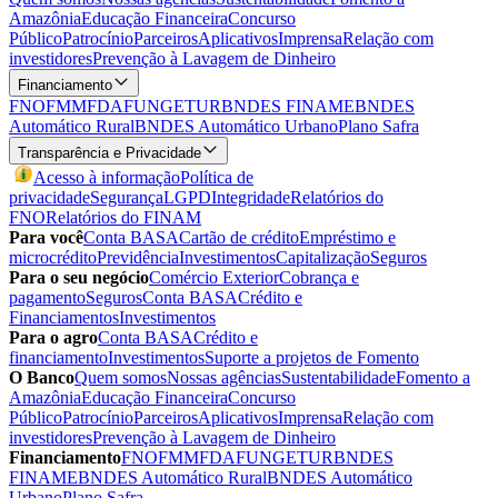
Amazônia
Educação Financeira
Concurso
Público
Patrocínio
Parceiros
Aplicativos
Imprensa
Relação com
investidores
Prevenção à Lavagem de Dinheiro
Financiamento
FNO
FMM
FDA
FUNGETUR
BNDES FINAME
BNDES
Automático Rural
BNDES Automático Urbano
Plano Safra
Transparência e Privacidade
Acesso à informação
Política de
privacidade
Segurança
LGPD
Integridade
Relatórios do
FNO
Relatórios do FINAM
Para você
Conta BASA
Cartão de crédito
Empréstimo e
microcrédito
Previdência
Investimentos
Capitalização
Seguros
Para o seu negócio
Comércio Exterior
Cobrança e
pagamento
Seguros
Conta BASA
Crédito e
Financiamentos
Investimentos
Para o agro
Conta BASA
Crédito e
financiamento
Investimentos
Suporte a projetos de Fomento
O Banco
Quem somos
Nossas agências
Sustentabilidade
Fomento a
Amazônia
Educação Financeira
Concurso
Público
Patrocínio
Parceiros
Aplicativos
Imprensa
Relação com
investidores
Prevenção à Lavagem de Dinheiro
Financiamento
FNO
FMM
FDA
FUNGETUR
BNDES
FINAME
BNDES Automático Rural
BNDES Automático
Urbano
Plano Safra