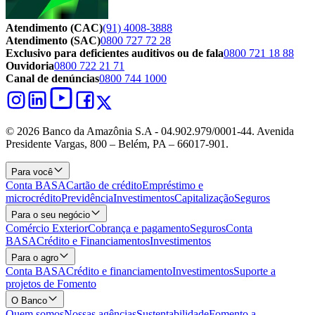
Atendimento (CAC)
(91) 4008-3888
Atendimento (SAC)
0800 727 72 28
Exclusivo para deficientes auditivos ou de fala
0800 721 18 88
Ouvidoria
0800 722 21 71
Canal de denúncias
0800 744 1000
© 2026 Banco da Amazônia S.A - 04.902.979/0001‐44. Avenida
Presidente Vargas, 800 – Belém, PA – 66017-901.
Para você
Conta BASA
Cartão de crédito
Empréstimo e
microcrédito
Previdência
Investimentos
Capitalização
Seguros
Para o seu negócio
Comércio Exterior
Cobrança e pagamento
Seguros
Conta
BASA
Crédito e Financiamentos
Investimentos
Para o agro
Conta BASA
Crédito e financiamento
Investimentos
Suporte a
projetos de Fomento
O Banco
Quem somos
Nossas agências
Sustentabilidade
Fomento a