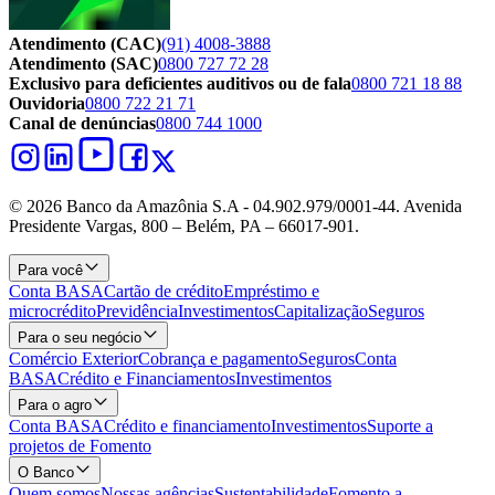
Atendimento (CAC)
(91) 4008-3888
Atendimento (SAC)
0800 727 72 28
Exclusivo para deficientes auditivos ou de fala
0800 721 18 88
Ouvidoria
0800 722 21 71
Canal de denúncias
0800 744 1000
© 2026 Banco da Amazônia S.A - 04.902.979/0001‐44. Avenida
Presidente Vargas, 800 – Belém, PA – 66017-901.
Para você
Conta BASA
Cartão de crédito
Empréstimo e
microcrédito
Previdência
Investimentos
Capitalização
Seguros
Para o seu negócio
Comércio Exterior
Cobrança e pagamento
Seguros
Conta
BASA
Crédito e Financiamentos
Investimentos
Para o agro
Conta BASA
Crédito e financiamento
Investimentos
Suporte a
projetos de Fomento
O Banco
Quem somos
Nossas agências
Sustentabilidade
Fomento a