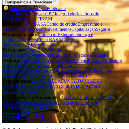
Transparência e Privacidade
Acesso à informação
Política de
privacidade
Segurança
LGPD
Integridade
Relatórios do
FNO
Relatórios do FINAM
Para você
Conta BASA
Cartão de crédito
Empréstimo e
microcrédito
Previdência
Investimentos
Capitalização
Seguros
Para o seu negócio
Comércio Exterior
Cobrança e
pagamento
Seguros
Conta BASA
Crédito e
Financiamentos
Investimentos
Para o agro
Conta BASA
Crédito e
financiamento
Investimentos
Suporte a projetos de Fomento
O Banco
Quem somos
Nossas agências
Sustentabilidade
Fomento a
Amazônia
Educação Financeira
Concurso
Público
Patrocínio
Parceiros
Aplicativos
Imprensa
Relação com
investidores
Prevenção à Lavagem de Dinheiro
Financiamento
FNO
FMM
FDA
FUNGETUR
BNDES
FINAME
BNDES Automático Rural
BNDES Automático
Urbano
Plano Safra
Transparência e Privacidade
Acesso à informação
Política de
privacidade
Segurança
LGPD
Integridade
Relatórios do
FNO
Relatórios do FINAM