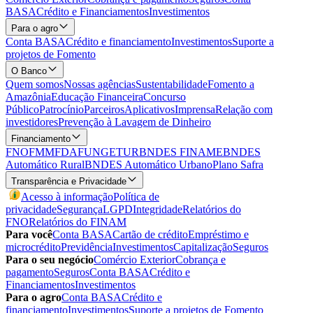
BASA
Crédito e Financiamentos
Investimentos
Para o agro
Conta BASA
Crédito e financiamento
Investimentos
Suporte a
projetos de Fomento
O Banco
Quem somos
Nossas agências
Sustentabilidade
Fomento a
Amazônia
Educação Financeira
Concurso
Público
Patrocínio
Parceiros
Aplicativos
Imprensa
Relação com
investidores
Prevenção à Lavagem de Dinheiro
Financiamento
FNO
FMM
FDA
FUNGETUR
BNDES FINAME
BNDES
Automático Rural
BNDES Automático Urbano
Plano Safra
Transparência e Privacidade
Acesso à informação
Política de
privacidade
Segurança
LGPD
Integridade
Relatórios do
FNO
Relatórios do FINAM
Para você
Conta BASA
Cartão de crédito
Empréstimo e
microcrédito
Previdência
Investimentos
Capitalização
Seguros
Para o seu negócio
Comércio Exterior
Cobrança e
pagamento
Seguros
Conta BASA
Crédito e
Financiamentos
Investimentos
Para o agro
Conta BASA
Crédito e
financiamento
Investimentos
Suporte a projetos de Fomento