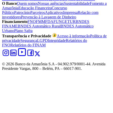
O Banco
Quem somos
Nossas agências
Sustentabilidade
Fomento a
Amazônia
Educação Financeira
Concurso
Público
Patrocínio
Parceiros
Aplicativos
Imprensa
Relação com
investidores
Prevenção à Lavagem de Dinheiro
Financiamento
FNO
FMM
FDA
FUNGETUR
BNDES
FINAME
BNDES Automático Rural
BNDES Automático
Urbano
Plano Safra
Transparência e Privacidade
Acesso à informação
Política de
privacidade
Segurança
LGPD
Integridade
Relatórios do
FNO
Relatórios do FINAM
© 2026 Banco da Amazônia S.A - 04.902.979/0001‐44. Avenida
Presidente Vargas, 800 – Belém, PA – 66017-901.