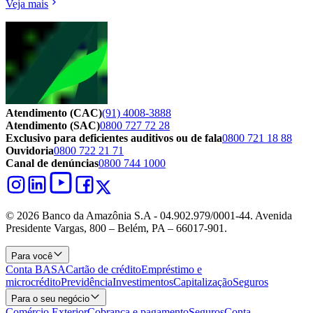
Veja mais
Atendimento (CAC)
(91) 4008-3888
Atendimento (SAC)
0800 727 72 28
Exclusivo para deficientes auditivos ou de fala
0800 721 18 88
Ouvidoria
0800 722 21 71
Canal de denúncias
0800 744 1000
© 2026 Banco da Amazônia S.A - 04.902.979/0001‐44. Avenida
Presidente Vargas, 800 – Belém, PA – 66017-901.
Para você
Conta BASA
Cartão de crédito
Empréstimo e
microcrédito
Previdência
Investimentos
Capitalização
Seguros
Para o seu negócio
Comércio Exterior
Cobrança e pagamento
Seguros
Conta