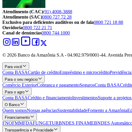
Atendimento (CAC)
(91) 4008-3888
Atendimento (SAC)
0800 727 72 28
Exclusivo para deficientes auditivos ou de fala
0800 721 18 88
Ouvidoria
0800 722 21 71
Canal de denúncias
0800 744 1000
© 2026 Banco da Amazônia S.A - 04.902.979/0001‐44. Avenida Pres
Para você
Conta BASA
Cartão de crédito
Empréstimo e microcrédito
Previdência
Para o seu negócio
Comércio Exterior
Cobrança e pagamento
Seguros
Conta BASA
Crédit
Para o agro
Conta BASA
Crédito e financiamento
Investimentos
Suporte a projeto
O Banco
Quem somos
Nossas agências
Sustentabilidade
Fomento a Amazônia
Ed
Financiamento
FNO
FMM
FDA
FUNGETUR
BNDES FINAME
BNDES Automático
Transparência e Privacidade