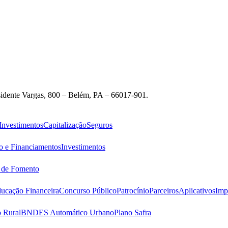
idente Vargas, 800 – Belém, PA – 66017-901.
Investimentos
Capitalização
Seguros
o e Financiamentos
Investimentos
s de Fomento
ucação Financeira
Concurso Público
Patrocínio
Parceiros
Aplicativos
Imp
 Rural
BNDES Automático Urbano
Plano Safra