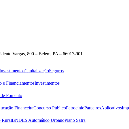
idente Vargas, 800 – Belém, PA – 66017-901.
Investimentos
Capitalização
Seguros
o e Financiamentos
Investimentos
s de Fomento
ucação Financeira
Concurso Público
Patrocínio
Parceiros
Aplicativos
Imp
 Rural
BNDES Automático Urbano
Plano Safra