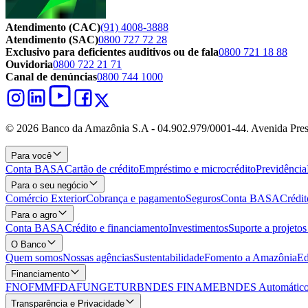
Atendimento (CAC)
(91) 4008-3888
Atendimento (SAC)
0800 727 72 28
Exclusivo para deficientes auditivos ou de fala
0800 721 18 88
Ouvidoria
0800 722 21 71
Canal de denúncias
0800 744 1000
© 2026 Banco da Amazônia S.A - 04.902.979/0001‐44. Avenida Pres
Para você
Conta BASA
Cartão de crédito
Empréstimo e microcrédito
Previdência
Para o seu negócio
Comércio Exterior
Cobrança e pagamento
Seguros
Conta BASA
Crédit
Para o agro
Conta BASA
Crédito e financiamento
Investimentos
Suporte a projeto
O Banco
Quem somos
Nossas agências
Sustentabilidade
Fomento a Amazônia
Ed
Financiamento
FNO
FMM
FDA
FUNGETUR
BNDES FINAME
BNDES Automático
Transparência e Privacidade