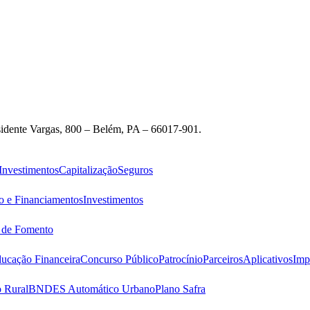
idente Vargas, 800 – Belém, PA – 66017-901.
Investimentos
Capitalização
Seguros
o e Financiamentos
Investimentos
s de Fomento
ucação Financeira
Concurso Público
Patrocínio
Parceiros
Aplicativos
Imp
 Rural
BNDES Automático Urbano
Plano Safra