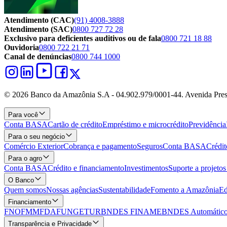
Atendimento (CAC)
(91) 4008-3888
Atendimento (SAC)
0800 727 72 28
Exclusivo para deficientes auditivos ou de fala
0800 721 18 88
Ouvidoria
0800 722 21 71
Canal de denúncias
0800 744 1000
© 2026 Banco da Amazônia S.A - 04.902.979/0001‐44. Avenida Pres
Para você
Conta BASA
Cartão de crédito
Empréstimo e microcrédito
Previdência
Para o seu negócio
Comércio Exterior
Cobrança e pagamento
Seguros
Conta BASA
Crédit
Para o agro
Conta BASA
Crédito e financiamento
Investimentos
Suporte a projeto
O Banco
Quem somos
Nossas agências
Sustentabilidade
Fomento a Amazônia
Ed
Financiamento
FNO
FMM
FDA
FUNGETUR
BNDES FINAME
BNDES Automático
Transparência e Privacidade