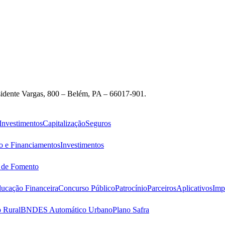
idente Vargas, 800 – Belém, PA – 66017-901.
Investimentos
Capitalização
Seguros
o e Financiamentos
Investimentos
s de Fomento
ucação Financeira
Concurso Público
Patrocínio
Parceiros
Aplicativos
Imp
 Rural
BNDES Automático Urbano
Plano Safra