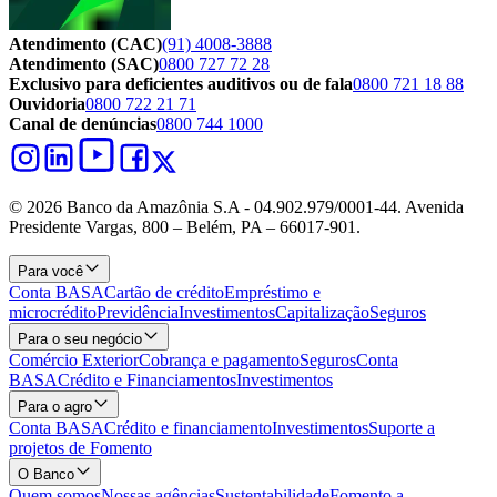
Atendimento (CAC)
(91) 4008-3888
Atendimento (SAC)
0800 727 72 28
Exclusivo para deficientes auditivos ou de fala
0800 721 18 88
Ouvidoria
0800 722 21 71
Canal de denúncias
0800 744 1000
© 2026 Banco da Amazônia S.A - 04.902.979/0001‐44. Avenida
Presidente Vargas, 800 – Belém, PA – 66017-901.
Para você
Conta BASA
Cartão de crédito
Empréstimo e
microcrédito
Previdência
Investimentos
Capitalização
Seguros
Para o seu negócio
Comércio Exterior
Cobrança e pagamento
Seguros
Conta
BASA
Crédito e Financiamentos
Investimentos
Para o agro
Conta BASA
Crédito e financiamento
Investimentos
Suporte a
projetos de Fomento
O Banco
Quem somos
Nossas agências
Sustentabilidade
Fomento a