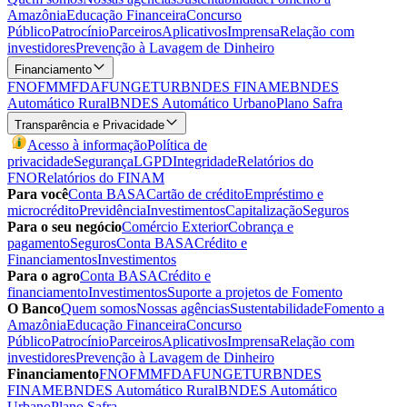
Amazônia
Educação Financeira
Concurso
Público
Patrocínio
Parceiros
Aplicativos
Imprensa
Relação com
investidores
Prevenção à Lavagem de Dinheiro
Financiamento
FNO
FMM
FDA
FUNGETUR
BNDES FINAME
BNDES
Automático Rural
BNDES Automático Urbano
Plano Safra
Transparência e Privacidade
Acesso à informação
Política de
privacidade
Segurança
LGPD
Integridade
Relatórios do
FNO
Relatórios do FINAM
Para você
Conta BASA
Cartão de crédito
Empréstimo e
microcrédito
Previdência
Investimentos
Capitalização
Seguros
Para o seu negócio
Comércio Exterior
Cobrança e
pagamento
Seguros
Conta BASA
Crédito e
Financiamentos
Investimentos
Para o agro
Conta BASA
Crédito e
financiamento
Investimentos
Suporte a projetos de Fomento
O Banco
Quem somos
Nossas agências
Sustentabilidade
Fomento a
Amazônia
Educação Financeira
Concurso
Público
Patrocínio
Parceiros
Aplicativos
Imprensa
Relação com
investidores
Prevenção à Lavagem de Dinheiro
Financiamento
FNO
FMM
FDA
FUNGETUR
BNDES
FINAME
BNDES Automático Rural
BNDES Automático
Urbano
Plano Safra