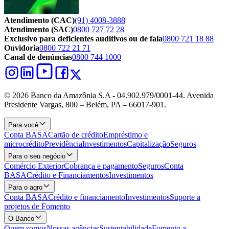
Atendimento (CAC)
(91) 4008-3888
Atendimento (SAC)
0800 727 72 28
Exclusivo para deficientes auditivos ou de fala
0800 721 18 88
Ouvidoria
0800 722 21 71
Canal de denúncias
0800 744 1000
© 2026 Banco da Amazônia S.A - 04.902.979/0001‐44. Avenida
Presidente Vargas, 800 – Belém, PA – 66017-901.
Para você
Conta BASA
Cartão de crédito
Empréstimo e
microcrédito
Previdência
Investimentos
Capitalização
Seguros
Para o seu negócio
Comércio Exterior
Cobrança e pagamento
Seguros
Conta
BASA
Crédito e Financiamentos
Investimentos
Para o agro
Conta BASA
Crédito e financiamento
Investimentos
Suporte a
projetos de Fomento
O Banco
Quem somos
Nossas agências
Sustentabilidade
Fomento a