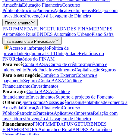
Amazônia
Educação Financeira
Concurso
Público
Patrocínio
Parceiros
Aplicativos
Imprensa
Relação com
investidores
Prevenção à Lavagem de Dinheiro
Financiamento
FNO
FMM
FDA
FUNGETUR
BNDES FINAME
BNDES
Automático Rural
BNDES Automático Urbano
Plano Safra
Transparência e Privacidade
Acesso à informação
Política de
privacidade
Segurança
LGPD
Integridade
Relatórios do
FNO
Relatórios do FINAM
Para você
Conta BASA
Cartão de crédito
Empréstimo e
microcrédito
Previdência
Investimentos
Capitalização
Seguros
Para o seu negócio
Comércio Exterior
Cobrança e
pagamento
Seguros
Conta BASA
Crédito e
Financiamentos
Investimentos
Para o agro
Conta BASA
Crédito e
financiamento
Investimentos
Suporte a projetos de Fomento
O Banco
Quem somos
Nossas agências
Sustentabilidade
Fomento a
Amazônia
Educação Financeira
Concurso
Público
Patrocínio
Parceiros
Aplicativos
Imprensa
Relação com
investidores
Prevenção à Lavagem de Dinheiro
Financiamento
FNO
FMM
FDA
FUNGETUR
BNDES
FINAME
BNDES Automático Rural
BNDES Automático
Urbano
Plano Safra